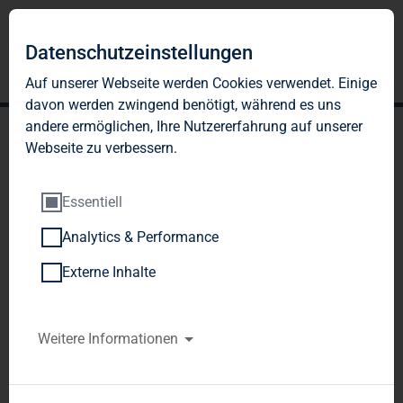
Datenschutzeinstellungen
Auf unserer Webseite werden Cookies verwendet. Einige
davon werden zwingend benötigt, während es uns
andere ermöglichen, Ihre Nutzererfahrung auf unserer
Webseite zu verbessern.
Essentiell
Analytics & Performance
TAG Immobilien AG:
Externe Inhalte
Veröffentlichung gemäß §
26 Abs. 1 WpHG mit dem
Weitere Informationen
Ziel der europaweiten
Verbreitung