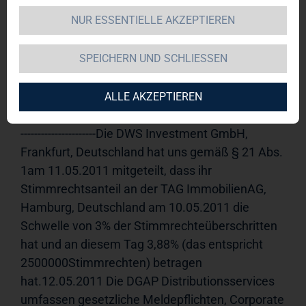
NUR ESSENTIELLE AKZEPTIEREN
TAG Immobilien AG 
12.05.2011 
11:30Veröffentlichung einer 
SPEICHERN UND SCHLIESSEN
Stimmrechtsmitteilung, übermittelt durch die 
DGAP - ein Unternehmen der EquityStory AG.Für 
den Inhalt der Mitteilung ist der Emittent 
ALLE AKZEPTIEREN
verantwortlich.-----------------------------------------------------
----------------------Die DWS Investment GmbH, 
Frankfurt, Deutschland hat uns gemäß § 21 Abs. 
1am 11.05.2011 mitgeteilt, dass ihr 
Stimmrechtsanteil an der TAG ImmobilienAG, 
Hamburg, Deutschland am 10.05.2011 die 
Schwelle von 3% der Stimmrechteüberschritten 
hat und an diesem Tag 3,88% (das entspricht 
2500000Stimmrechten) betragen 
hat.12.05.2011 Die DGAP Distributionsservices 
umfassen gesetzliche Meldepflichten, Corporate 