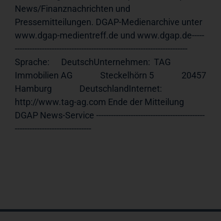
News/Finanznachrichten und 
Pressemitteilungen. DGAP-Medienarchive unter 
www.dgap-medientreff.de und www.dgap.de-----
---------------------------------------------------------------------- 
Sprache:      DeutschUnternehmen:  TAG 
Immobilien AG              Steckelhörn 5              20457 
Hamburg              DeutschlandInternet:     
http://www.tag-ag.com Ende der Mitteilung                             
DGAP News-Service --------------------------------------------
-------------------------------