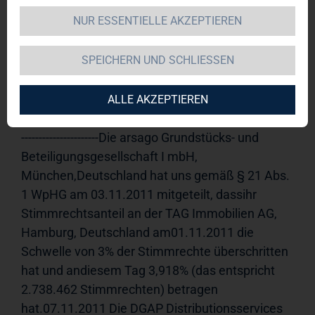
NUR ESSENTIELLE AKZEPTIEREN
TAG Immobilien AG 
07.11.2011 
14:10Veröffentlichung einer 
SPEICHERN UND SCHLIESSEN
Stimmrechtsmitteilung, übermittelt durch die 
DGAP - ein Unternehmen der EquityStory AG.Für 
den Inhalt der Mitteilung ist der Emittent 
ALLE AKZEPTIEREN
verantwortlich.-----------------------------------------------------
----------------------Die arsago Grundstücks- und 
Beteiligungsgesellschaft I mbH, 
München,Deutschland hat uns gemäß § 21 Abs. 
1 WpHG am 03.11.2011 mitgeteilt, dassihr 
Stimmrechtsanteil an der TAG Immobilien AG, 
Hamburg, Deutschland am01.11.2011 die 
Schwelle von 3% der Stimmrechte überschritten 
hat und andiesem Tag 3,918% (das entspricht 
2.738.462 Stimmrechten) betragen 
hat.07.11.2011 Die DGAP Distributionsservices 