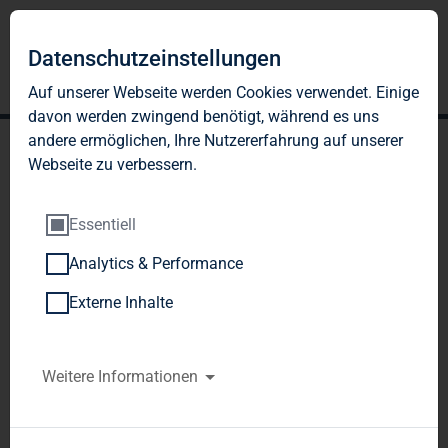
Datenschutzeinstellungen
Auf unserer Webseite werden Cookies verwendet. Einige
davon werden zwingend benötigt, während es uns
andere ermöglichen, Ihre Nutzererfahrung auf unserer
Webseite zu verbessern.
Essentiell
Analytics & Performance
TAG Immobilien AG:
Externe Inhalte
Veröffentlichung gemäß §
26 Abs. 1 WpHG mit dem
Weitere Informationen
Ziel der europaweiten
Verbreitung