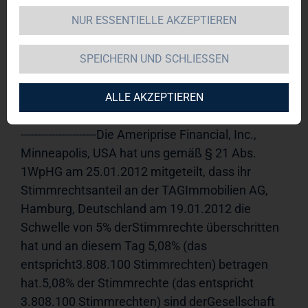
NUR ESSENTIELLE AKZEPTIEREN
TAG Immobilien AG 
30.01.2012 
10:12Veröffentlichung einer 
SPEICHERN UND SCHLIESSEN
Stimmrechtsmitteilung, übermittelt durch die 
DGAP - ein Unternehmen der EquityStory AG.Für 
den Inhalt der Mitteilung ist der Emittent 
ALLE AKZEPTIEREN
verantwortlich.-----------------------------------------------------
----------------------Die Ameriprise Financial, Inc., 
Minneapolis, USA hat uns gemäß § 21 Abs. 
1WpHG am 25.01.2012 mitgeteilt, dass ihr 
Stimmrechtsanteil an der TAGImmobilien AG, 
Hamburg, Deutschland am 19.01.2012 die 
Schwelle von 5% derStimmrechte überschritten 
hat und an diesem Tag 5,08% (das 
entspricht3.808.100 Stimmrechten) betragen 
hat.5,08% der Stimmrechte (das entspricht 
3.808.100 Stimmrechten) sind derGesellschaft 