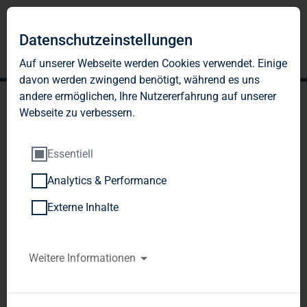
Datenschutzeinstellungen
Auf unserer Webseite werden Cookies verwendet. Einige
davon werden zwingend benötigt, während es uns
andere ermöglichen, Ihre Nutzererfahrung auf unserer
Webseite zu verbessern.
Essentiell
Analytics & Performance
TAG Immobilien AG:
Externe Inhalte
Veröffentlichung gemäß §
26 Abs. 1 WpHG mit dem
Weitere Informationen
Ziel der europaweiten
Verbreitung