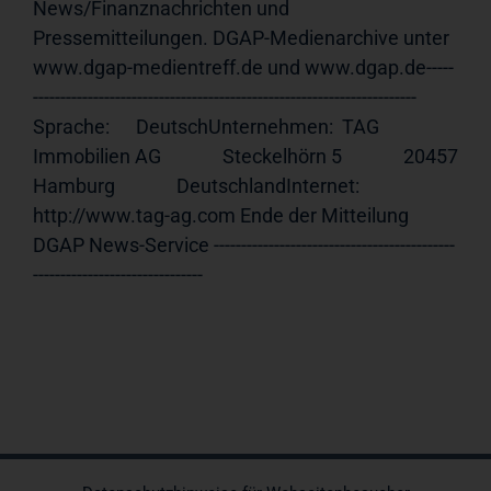
News/Finanznachrichten und 
Pressemitteilungen. DGAP-Medienarchive unter 
www.dgap-medientreff.de und www.dgap.de-----
---------------------------------------------------------------------- 
Sprache:      DeutschUnternehmen:  TAG 
Immobilien AG              Steckelhörn 5              20457 
Hamburg              DeutschlandInternet:     
http://www.tag-ag.com Ende der Mitteilung                             
DGAP News-Service --------------------------------------------
-------------------------------