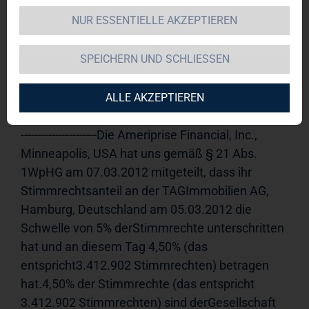
NUR ESSENTIELLE AKZEPTIEREN
TAG Immobilien AG 
12.03.2012 
15:20Veröffentlichung einer 
SPEICHERN UND SCHLIESSEN
Stimmrechtsmitteilung, übermittelt durch die 
DGAP - ein Unternehmen der EquityStory AG.Für 
den Inhalt der Mitteilung ist der Emittent 
ALLE AKZEPTIEREN
verantwortlich.-----------------------------------------------------
----------------------Die Ameriprise Financial, Inc., 
Minneapolis, USA hat uns gemäß § 21 Abs. 
1WpHG am 07.03.2012 mitgeteilt, dass ihr 
Stimmrechtsanteil an der TAGImmobilien AG, 
Hamburg, Deutschland am 05.03.2012 die 
Schwelle von 5% derStimmrechte unterschritten 
hat und an diesem Tag 4,50% (das 
entspricht3.412.902 Stimmrechten) betragen 
hat.4,50% der Stimmrechte (das entspricht 
3.412.902 Stimmrechten) sind derGesellschaft 