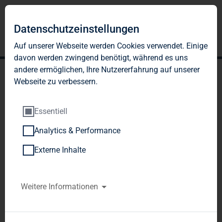
Datenschutzeinstellungen
Auf unserer Webseite werden Cookies verwendet. Einige
davon werden zwingend benötigt, während es uns
andere ermöglichen, Ihre Nutzererfahrung auf unserer
Webseite zu verbessern.
Essentiell
Analytics & Performance
TAG Immobilien AG:
Externe Inhalte
Veröffentlichung gemäß §
26 Abs. 1 WpHG mit dem
Weitere Informationen
Ziel der europaweiten
Verbreitung