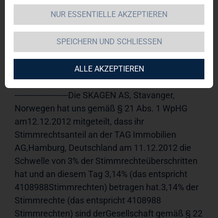
NUR ESSENTIELLE AKZEPTIEREN
TAG Immobilien AG 
12.12.2012 
10:52Veröffentlichung einer 
SPEICHERN UND SCHLIESSEN
Stimmrechtsmitteilung, übermittelt durch die 
DGAP - ein Unternehmen der EquityStory AG.Für 
den Inhalt der Mitteilung ist der Emittent 
ALLE AKZEPTIEREN
verantwortlich.-----------------------------------------------------
----------------------Die SKAGEN AS, Stavanger, 
Norwegen hat uns gemäß § 21 Abs. 1 WpHG 
am12.12.2012 mitgeteilt, dass ihr 
Stimmrechtsanteil an der TAG Immobilien 
AG,Hamburg, Deutschland am 11.12.2012 die 
Schwelle von 3% der Stimmrechteüberschritten 
hat und an diesem Tag 3,14% (das entspricht 
4108988Stimmrechten) betragen hat.3,14% der 
Stimmrechte (das entspricht 4108988 
Stimmrechten) sind derGesellschaft gemäß § 22 