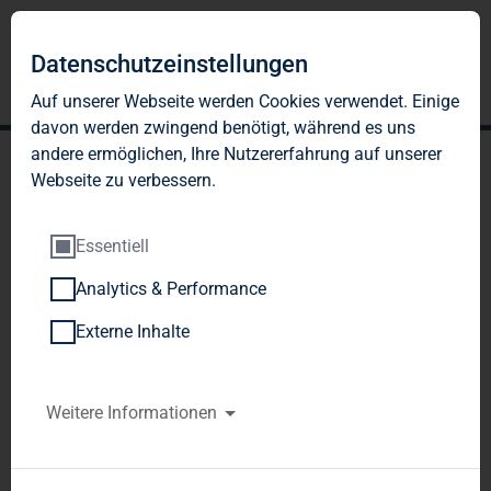
Datenschutzeinstellungen
Auf unserer Webseite werden Cookies verwendet. Einige
davon werden zwingend benötigt, während es uns
andere ermöglichen, Ihre Nutzererfahrung auf unserer
Webseite zu verbessern.
Essentiell
Analytics & Performance
TAG Immobilien AG:
Externe Inhalte
Veröffentlichung gemäß §
26 Abs. 1 WpHG mit dem
Weitere Informationen
Ziel der europaweiten
Verbreitung