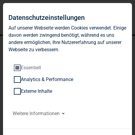
Datenschutzeinstellungen
Auf unserer Webseite werden Cookies verwendet. Einige
davon werden zwingend benötigt, während es uns
andere ermöglichen, Ihre Nutzererfahrung auf unserer
Webseite zu verbessern.
Essentiell
Analytics & Performance
TAG Immobilien AG:
Externe Inhalte
Veröffentlichung gemäß §
26 Abs. 1 WpHG mit dem
Weitere Informationen
Ziel der europaweiten
Verbreitung