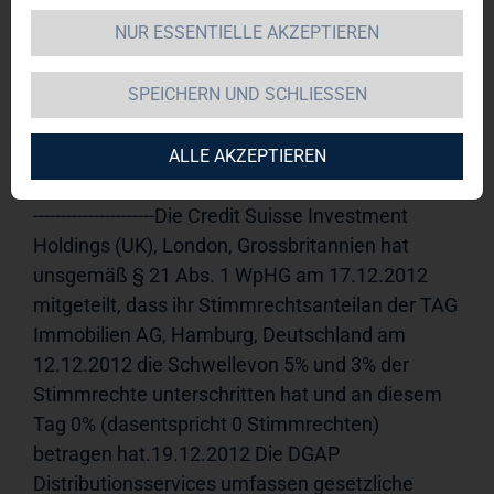
NUR ESSENTIELLE AKZEPTIEREN
TAG Immobilien AG 
19.12.2012 
11:14Veröffentlichung einer 
SPEICHERN UND SCHLIESSEN
Stimmrechtsmitteilung, übermittelt durch die 
DGAP - ein Unternehmen der EquityStory AG.Für 
den Inhalt der Mitteilung ist der Emittent 
ALLE AKZEPTIEREN
verantwortlich.-----------------------------------------------------
----------------------Die Credit Suisse Investment 
Holdings (UK), London, Grossbritannien hat 
unsgemäß § 21 Abs. 1 WpHG am 17.12.2012 
mitgeteilt, dass ihr Stimmrechtsanteilan der TAG 
Immobilien AG, Hamburg, Deutschland am 
12.12.2012 die Schwellevon 5% und 3% der 
Stimmrechte unterschritten hat und an diesem 
Tag 0% (dasentspricht 0 Stimmrechten) 
betragen hat.19.12.2012 Die DGAP 
Distributionsservices umfassen gesetzliche 