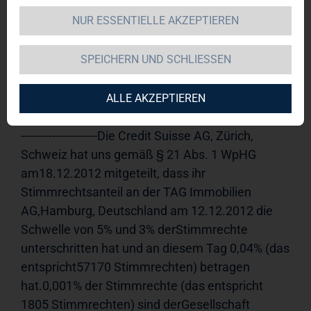
NUR ESSENTIELLE AKZEPTIEREN
TAG Immobilien AG 
19.12.2012 
11:16Veröffentlichung einer 
SPEICHERN UND SCHLIESSEN
Stimmrechtsmitteilung, übermittelt durch die 
DGAP - ein Unternehmen der EquityStory AG.Für 
den Inhalt der Mitteilung ist der Emittent 
ALLE AKZEPTIEREN
verantwortlich.-----------------------------------------------------
----------------------Die Credit Suisse AG, Zürich, 
Schweiz hat uns gemäß § 21 Abs. 1 WpHG 
am18.12.2012 mitgeteilt, dass ihr 
Stimmrechtsanteil an der TAG Immobilien 
AG,Hamburg, Deutschland am 12.12.2012 die 
Schwelle von 5% und 3% derStimmrechte 
unterschritten hat und an diesem Tag 0,04% (das 
entspricht57170 Stimmrechten) betragen 
hat.0,001% der Stimmrechte (das entspricht 
1805 Stimmrechten) sind derGesellschaft 