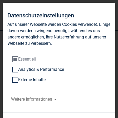
Datenschutzeinstellungen
Auf unserer Webseite werden Cookies verwendet. Einige
davon werden zwingend benötigt, während es uns
andere ermöglichen, Ihre Nutzererfahrung auf unserer
Webseite zu verbessern.
Essentiell
Analytics & Performance
TAG Immobilien AG:
Externe Inhalte
Veröffentlichung gemäß §
26 Abs. 1 WpHG mit dem
Weitere Informationen
Ziel der europaweiten
Verbreitung