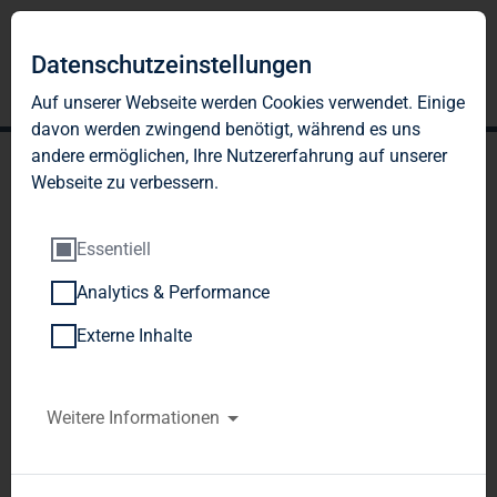
Datenschutzeinstellungen
Auf unserer Webseite werden Cookies verwendet. Einige
davon werden zwingend benötigt, während es uns
andere ermöglichen, Ihre Nutzererfahrung auf unserer
Webseite zu verbessern.
Essentiell
Analytics & Performance
TAG Immobilien AG:
Externe Inhalte
Veröffentlichung gemäß §
26 Abs. 1 WpHG mit dem
Weitere Informationen
Ziel der europaweiten
Verbreitung