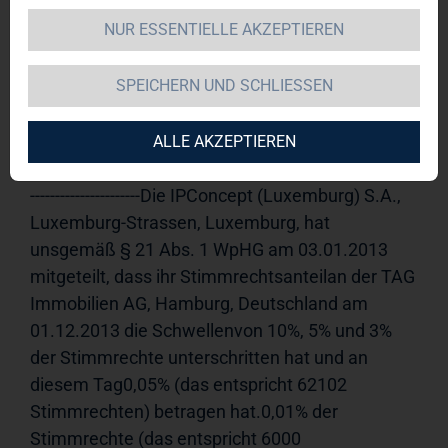
NUR ESSENTIELLE AKZEPTIEREN
TAG Immobilien AG 
04.01.2013 
14:51Veröffentlichung einer 
SPEICHERN UND SCHLIESSEN
Stimmrechtsmitteilung, übermittelt durch die 
DGAP - ein Unternehmen der EquityStory AG.Für 
den Inhalt der Mitteilung ist der Emittent 
ALLE AKZEPTIEREN
verantwortlich.-----------------------------------------------------
----------------------Die IPConcept (Luxemburg) S.A., 
Luxemburg-Strassen, Luxemburg, hat 
unsgemäß § 21 Abs. 1 WpHG am 03.01.2013 
mitgeteilt, dass ihr Stimmrechtsanteilan der TAG 
Immobilien AG, Hamburg, Deutschland am 
01.12.2013 die Schwellenvon 10%, 5% und 3% 
der Stimmrechte unterschritten hat und an 
diesem Tag0,05% (das entspricht 62102 
Stimmrechten) betragen hat.0,01% der 
Stimmrechte (das entspricht 6000 