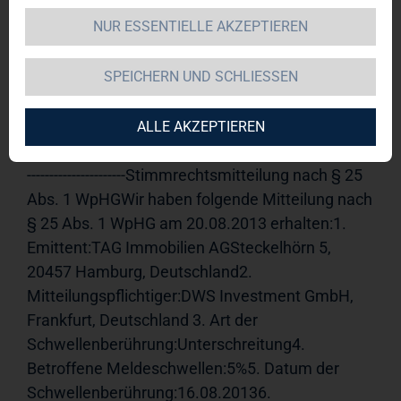
NUR ESSENTIELLE AKZEPTIEREN
TAG Immobilien AG 
21.08.2013 
14:50Veröffentlichung einer 
SPEICHERN UND SCHLIESSEN
Stimmrechtsmitteilung, übermittelt durch die 
DGAP - ein Unternehmen der EQS Group AG.Für 
den Inhalt der Mitteilung ist der Emittent 
ALLE AKZEPTIEREN
verantwortlich.-----------------------------------------------------
----------------------Stimmrechtsmitteilung nach § 25 
Abs. 1 WpHGWir haben folgende Mitteilung nach 
§ 25 Abs. 1 WpHG am 20.08.2013 erhalten:1. 
Emittent:TAG Immobilien AGSteckelhörn 5, 
20457 Hamburg, Deutschland2. 
Mitteilungspflichtiger:DWS Investment GmbH, 
Frankfurt, Deutschland 3. Art der 
Schwellenberührung:Unterschreitung4. 
Betroffene Meldeschwellen:5%5. Datum der 
Schwellenberührung:16.08.20136. 