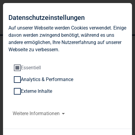
Datenschutzeinstellungen
Auf unserer Webseite werden Cookies verwendet. Einige
davon werden zwingend benötigt, während es uns
andere ermöglichen, Ihre Nutzererfahrung auf unserer
Webseite zu verbessern.
Essentiell
Analytics & Performance
TAG Immobilien AG:
Externe Inhalte
Veröffentlichung gemäß §
26 Abs. 1 WpHG mit dem
Weitere Informationen
Ziel der europaweiten
Verbreitung