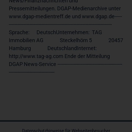
News/Finanznachrichten und 
Pressemitteilungen. DGAP-Medienarchive unter 
www.dgap-medientreff.de und www.dgap.de-----
---------------------------------------------------------------------- 
Sprache:      DeutschUnternehmen:  TAG 
Immobilien AG              Steckelhörn 5              20457 
Hamburg              DeutschlandInternet:     
http://www.tag-ag.com Ende der Mitteilung                             
DGAP News-Service --------------------------------------------
-------------------------------
Datenschutzhinweise für Webseitenbesucher