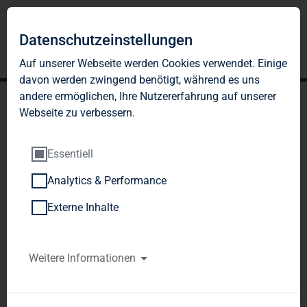
Datenschutzeinstellungen
Auf unserer Webseite werden Cookies verwendet. Einige
davon werden zwingend benötigt, während es uns
andere ermöglichen, Ihre Nutzererfahrung auf unserer
Webseite zu verbessern.
Essentiell
Analytics & Performance
TAG Immobilien AG:
Externe Inhalte
Veröffentlichung gemäß §
26 Abs. 1 WpHG mit dem
Weitere Informationen
Ziel der europaweiten
Verbreitung