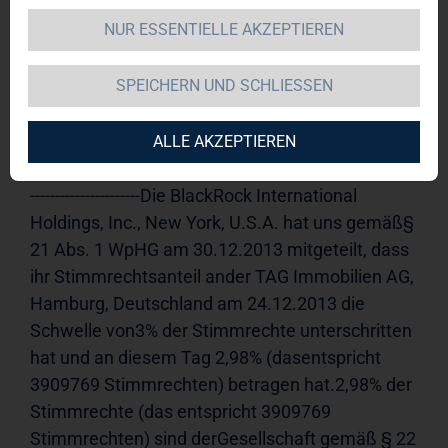
NUR ESSENTIELLE AKZEPTIEREN
TAG Immobilien AG 
02.01.2014 
12:24Veröffentlichung einer 
SPEICHERN UND SCHLIESSEN
Stimmrechtsmitteilung, übermittelt durch die 
DGAP - ein Unternehmen der EQS Group AG.Für 
den Inhalt der Mitteilung ist der Emittent 
ALLE AKZEPTIEREN
verantwortlich.-----------------------------------------------------
----------------------Die BlackRock International 
Holdings, Inc., New York, U.S.A. hat uns gemäß§ 
21 Abs. 1 WpHG am 30.12.2013 mitgeteilt, dass 
ihr Stimmrechtsanteil ander TAG Immobilien AG, 
Hamburg, Deutschland am 24.12.2013 die 
Schwelle von3% der Stimmrechte unterschritten 
hat und an diesem Tag 2,98% (dasentspricht 
3909769 Stimmrechten) betragen hat.2,98% der 
Stimmrechte (das entspricht 3909769 
Stimmrechten) sind derGesellschaft gemäß § 22 