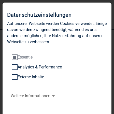
Datenschutzeinstellungen
Auf unserer Webseite werden Cookies verwendet. Einige
davon werden zwingend benötigt, während es uns
andere ermöglichen, Ihre Nutzererfahrung auf unserer
Webseite zu verbessern.
Essentiell
Analytics & Performance
TAG Immobilien AG:
Externe Inhalte
Veröffentlichung gemäß §
26 Abs. 1 WpHG mit dem
Weitere Informationen
Ziel der europaweiten
Verbreitung