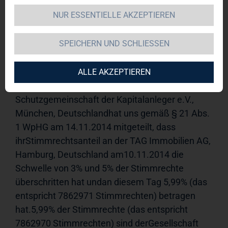
NUR ESSENTIELLE AKZEPTIEREN
TAG Immobilien AG 
17.11.2014 
12:37Veröffentlichung einer 
SPEICHERN UND SCHLIESSEN
Stimmrechtsmitteilung, übermittelt durch DGAP - 
ein Service der EQS Group AG.Für den Inhalt der 
Mitteilung ist der Emittent verantwortlich.------------
ALLE AKZEPTIEREN
---------------------------------------------------------------Die SdK 
Schutzgemeinschaft der Kapitalanleger e.V., 
München, Deutschlandhat uns gemäß § 21 Abs. 
1 WpHG am 14.11.2014 mitgeteilt, dass 
ihrStimmrechtsanteil an der TAG Immobilien AG, 
Hamburg, Deutschland am10.11.2014 die 
Schwelle von 3% und 5% der Stimmrechte 
überschritten hat undan diesem Tag 5,99% (das 
entspricht 7862971 Stimmrechten) betragen 
hat.5,99% der Stimmrechte (das entspricht 
7862970 Stimmrechten) sind derGesellschaft 