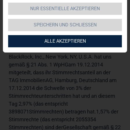
NUR ESSENTIELLE AKZEPTIEREN
TAG Immobilien AG 
22.12.2014 
09:03Veröffentlichung einer 
SPEICHERN UND SCHLIESSEN
Stimmrechtsmitteilung, übermittelt durch DGAP - 
ein Service der EQS Group AG.Für den Inhalt der 
Mitteilung ist der Emittent verantwortlich.------------
ALLE AKZEPTIEREN
---------------------------------------------------------------1. Die 
BlackRock, Inc., New York, NY, U.S.A. hat uns 
gemäß § 21 Abs. 1 WpHGam 19.12.2014 
mitgeteilt, dass ihr Stimmrechtsanteil an der 
TAG ImmobilienAG, Hamburg, Deutschland am 
17.12.2014 die Schwelle von 3% der 
Stimmrechteunterschritten hat und an diesem 
Tag 2,97% (das entspricht 
3898071Stimmrechten) betragen hat.1,57% der 
Stimmrechte (das entspricht 2055354 
Stimmrechten) sind derGesellschaft gemäß § 22 