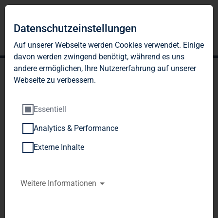
Datenschutzeinstellungen
Auf unserer Webseite werden Cookies verwendet. Einige
davon werden zwingend benötigt, während es uns
andere ermöglichen, Ihre Nutzererfahrung auf unserer
Webseite zu verbessern.
Essentiell
Analytics & Performance
TAG Immobilien AG:
Externe Inhalte
Veröffentlichung gemäß §
26 Abs. 1 WpHG mit dem
Weitere Informationen
Ziel der europaweiten
Verbreitung