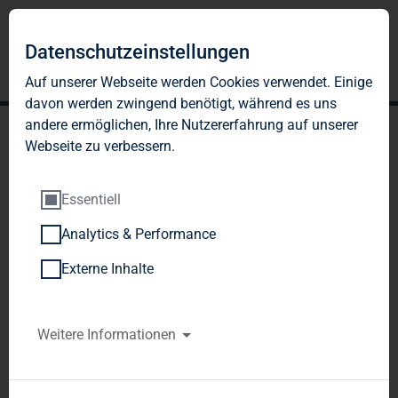
Datenschutzeinstellungen
Auf unserer Webseite werden Cookies verwendet. Einige
davon werden zwingend benötigt, während es uns
andere ermöglichen, Ihre Nutzererfahrung auf unserer
Webseite zu verbessern.
Essentiell
Analytics & Performance
TAG Immobilien AG:
Externe Inhalte
Veröffentlichung gemäß §
26 Abs. 1 WpHG mit dem
Weitere Informationen
Ziel der europaweiten
Verbreitung