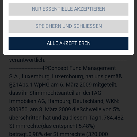
NUR ESSENTIELLE AKZEPTIEREN
TAG Immobilien AG / Veröffentlichung einer 
Mitteilung nach § 21 Abs. 1 WpHG 
SPEICHERN UND SCHLIESSEN
(Aktie)
Veröffentlichung einer 
Stimmrechtsmitteilung, übermittelt durch die 
DGAP -ein Unternehmen der EquityStory AG.Für 
ALLE AKZEPTIEREN
den Inhalt der Mitteilung ist der Emittent 
verantwortlich.-----------------------------------------------------
----------------------IPConcept Fund Management 
S.A., Luxemburg, Luxembourg, hat uns gemäß 
§21Abs.1 WpHG am 6. März 2009 mitgeteilt, 
dass ihr Stimmrechtsanteil an derTAG 
Immobilien AG, Hamburg, Deutschland, WKN: 
830350, am 3. März 2009 dieSchwelle von 5% 
überschritten hat und zu diesem Tag 1.784.482 
Stimmrechte(das entspricht 5,48%) 
beträgt.0,98% der Stimmrechte (320.000 