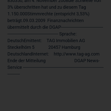
830350, am 4. November 2008die Schwelle von 
3% überschritten hat und zu diesem Tag 
1.150.000Stimmrechte (entspricht 3,53%) 
beträgt.09.03.2009  Finanznachrichten 
übermittelt durch die DGAP----------------------------------
----------------------------------------- Sprache:      
DeutschEmittent:     TAG Immobilien AG              
Steckelhörn 5              20457 Hamburg              
DeutschlandInternet:     http://www.tag-ag.com 
Ende der Mitteilung                             DGAP News-
Service -----------------------------------------------------------------
----------