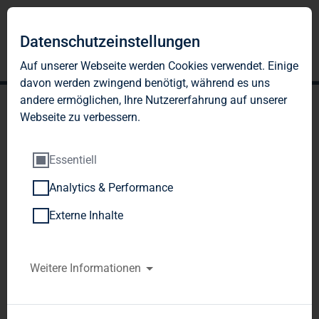
Datenschutzeinstellungen
Auf unserer Webseite werden Cookies verwendet. Einige
davon werden zwingend benötigt, während es uns
andere ermöglichen, Ihre Nutzererfahrung auf unserer
Webseite zu verbessern.
Essentiell
Analytics & Performance
TAG Immobilien AG:
Externe Inhalte
Veröffentlichung gemäß §
26 Abs. 1 WpHG mit dem
Weitere Informationen
Ziel der europaweiten
Verbreitung