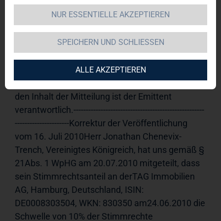
NUR ESSENTIELLE AKZEPTIEREN
TAG Immobilien AG / Veröffentlichung einer 
Mitteilung nach § 25 Abs. 1 WpHG (Sonstige 
SPEICHERN UND SCHLIESSEN
Finanzinstrumente)
21.07.2010 
13:56Veröffentlichung einer 
Stimmrechtsmitteilung, übermitteltdurch die 
ALLE AKZEPTIEREN
DGAP - ein Unternehmen der EquityStory AG.Für 
den Inhalt der Mitteilung ist der Emittent 
verantwortlich.-----------------------------------------------------
----------------------Korrektur der Veröffentlichung 
vom 16. Juli 2010Herr Jonathan Chenevix-
Trench, Vereinigtes Königreich, hat uns gemäß § 
21Abs. 1 WpHG am 20.07.2010 mitgeteilt, dass 
sein Stimmrechtsanteil an derTAG Immobilien 
AG, Hamburg, Deutschland, ISIN: 
DE0008303504, WKN: 830350 am24.06.2010 die 
Schwelle von 10% der Stimmrechte 