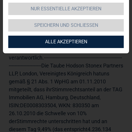
NUR ESSENTIELLE AKZEPTIEREN
TAG Immobilien AG  / Veröffentlichung einer 
Mitteilung nach § 21 Abs. 1 WpHG 
SPEICHERN UND SCHLIESSEN
(Aktie)
01.11.2010 13:34Veröffentlichung einer 
Stimmrechtsmitteilung, übermittelt durch die 
DGAP - ein Unternehmen der EquityStory AG.Für 
ALLE AKZEPTIEREN
den Inhalt der Mitteilung ist der Emittent 
verantwortlich.-----------------------------------------------------
----------------------Die Taube Hodson Stonex Partners 
LLP, London, Vereinigtes Königreich hatuns 
gemäß § 21 Abs. 1 WpHG am 01.11.2010 
mitgeteilt, dass ihrStimmrechtsanteil an der TAG 
Immobilien AG, Hamburg, Deutschland, 
ISIN:DE0008303504, WKN: 830350 am 
26.10.2010 die Schwelle von 10% 
derStimmrechte unterschritten hat und an 
diesem Tag 9,49% (das entspricht4.236.134 