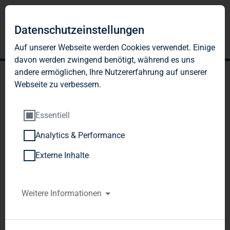
Datenschutzeinstellungen
Auf unserer Webseite werden Cookies verwendet. Einige
davon werden zwingend benötigt, während es uns
andere ermöglichen, Ihre Nutzererfahrung auf unserer
Webseite zu verbessern.
Essentiell
Analytics & Performance
TAG Immobilien AG:
Externe Inhalte
Veröffentlichung gemäß §
26 Abs. 1 WpHG mit dem
Weitere Informationen
Ziel der europaweiten
Verbreitung