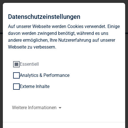
Datenschutzeinstellungen
Auf unserer Webseite werden Cookies verwendet. Einige
davon werden zwingend benötigt, während es uns
andere ermöglichen, Ihre Nutzererfahrung auf unserer
Webseite zu verbessern.
Essentiell
Analytics & Performance
TAG Immobilien AG:
Externe Inhalte
Veröffentlichung gemäß §
40 Abs. 1 WpHG mit dem
Weitere Informationen
Ziel der europaweiten
Verbreitung