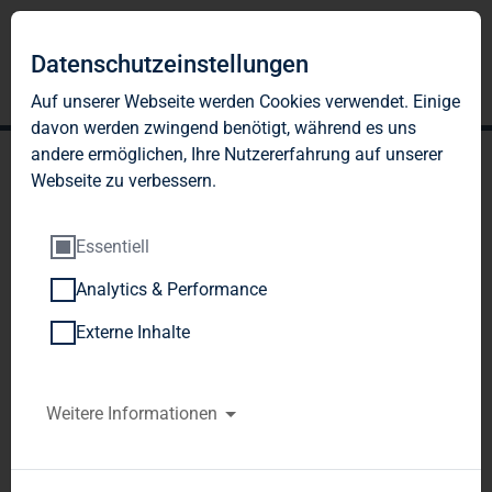
Datenschutzeinstellungen
Auf unserer Webseite werden Cookies verwendet. Einige
davon werden zwingend benötigt, während es uns
andere ermöglichen, Ihre Nutzererfahrung auf unserer
Webseite zu verbessern.
Essentiell
Analytics & Performance
TAG Immobilien AG:
Externe Inhalte
Veröffentlichung gemäß §
40 Abs. 1 WpHG mit dem
Weitere Informationen
Ziel der europaweiten
Verbreitung