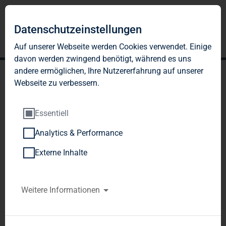
Datenschutzeinstellungen
Auf unserer Webseite werden Cookies verwendet. Einige
davon werden zwingend benötigt, während es uns
andere ermöglichen, Ihre Nutzererfahrung auf unserer
Webseite zu verbessern.
Essentiell
Analytics & Performance
TAG Immobilien AG:
Externe Inhalte
Veröffentlichung gemäß §
40 Abs. 1 WpHG mit dem
Weitere Informationen
Ziel der europaweiten
Verbreitung