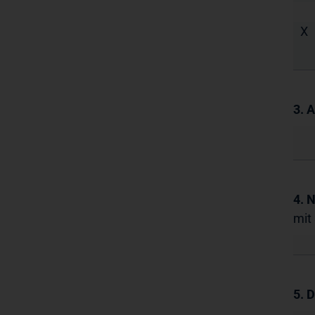
X
3. 
4. 
mit
5. 