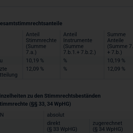
Gesamtstimmrechtsanteile
Anteil
Anteil
Summe
Stimmrechte
Instrumente
Anteile
(Summe
(Summe
(Summe 7.
7.a.)
7.b.1.+ 7.b.2.)
+ 7.b.)
u
10,19 %
%
10,19 %
tzte
12,09 %
%
12,09 %
tteilung
Einzelheiten zu den Stimmrechtsbeständen
Stimmrechte (§§ 33, 34 WpHG)
IN
absolut
direkt
zugerechnet
(§ 33 WpHG)
(§ 34 WpHG)