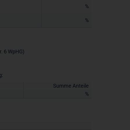
%
%
Nr. 6 WpHG)
g:
Summe Anteile
%