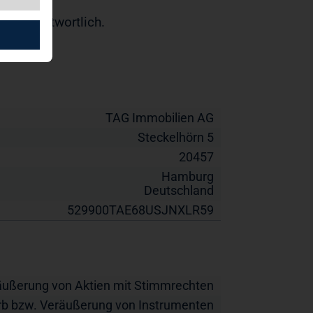
ber verantwortlich.
TAG Immobilien AG
Steckelhörn 5
20457
Hamburg
Deutschland
529900TAE68USJNXLR59
äußerung von Aktien mit Stimmrechten
b bzw. Veräußerung von Instrumenten