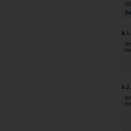
DE
S
b.1
Ar
In
b.2
Ar
In