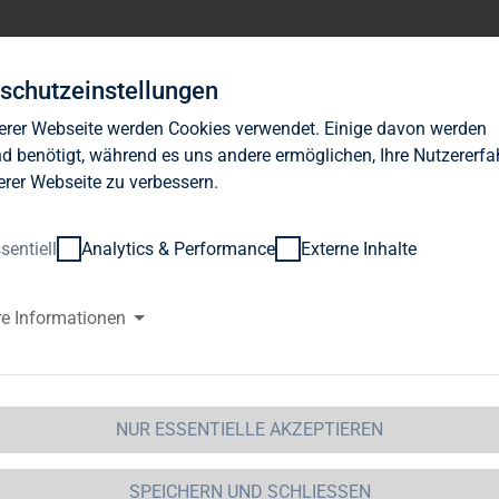
Investor Relations
News
Nachhaltigkeit
Karrie
schutzeinstellungen
erer Webseite werden Cookies verwendet. Einige davon werden
d benötigt, während es uns andere ermöglichen, Ihre Nutzererf
erer Webseite zu verbessern.
sentiell
Analytics & Performance
Externe Inhalte
G Immobilien AG: Veröffentlic
re Informationen
WpHG mit dem Ziel der europaw
 Immobilien AG
NUR ESSENTIELLE AKZEPTIEREN
03.2020 / 10:41
öffentlichung einer Stimmrechtsmitteilung übermittel
SPEICHERN UND SCHLIESSEN