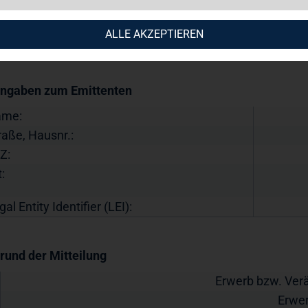
up AG.
 den Inhalt der Mitteilung ist der Emittent / Herausge
ALLE AKZEPTIEREN
mmrechtsmitteilung
Angaben zum Emittenten
ame:
raße, Hausnr.:
Z:
:
gal Entity Identifier (LEI):
Grund der Mitteilung
Erwerb bzw. Ver
Erwer