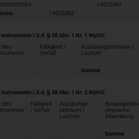
0008303504
14922482
umme
14922482
. Instrumente i.S.d. § 38 Abs. 1 Nr. 1 WpHG
t des
Fälligkeit /
Ausübungs­zeitraum /
struments
Verfall
Laufzeit
Summe
. Instrumente i.S.d. § 38 Abs. 1 Nr. 2 WpHG
t des
Fälligkeit
Ausübungs­
Barausgleich 
struments
/ Verfall
zeitraum /
physische
Laufzeit
Abwicklung
Summe