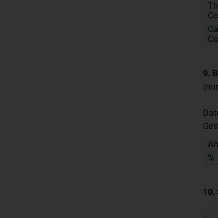
Th
Co
Ca
C
9. 
(nu
Dat
Ges
An
%
10.