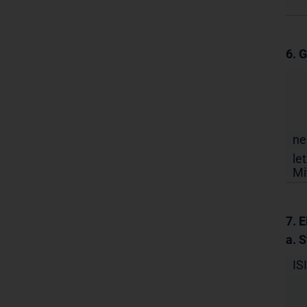
6. 
ne
le
Mi
7. 
a. 
IS