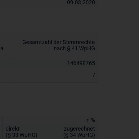
09.03.2020
Gesamtzahl der Stimmrechte
a.
nach § 41 WpHG
146498765
/
in %
direkt
zugerechnet
(§ 33 WpHG)
(§ 34 WpHG)