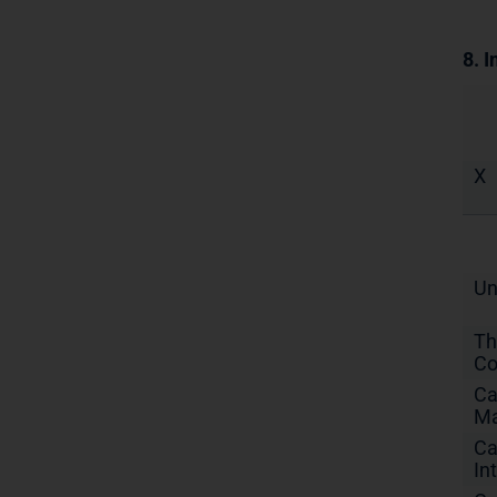
8. 
X
Un
Th
Co
Ca
Ma
Ca
In