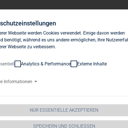
Investor Relations
News
Nachhaltigkeit
Karrie
schutzeinstellungen
erer Webseite werden Cookies verwendet. Einige davon werden
d benötigt, während es uns andere ermöglichen, Ihre Nutzererf
erer Webseite zu verbessern.
sentiell
Analytics & Performance
Externe Inhalte
G Immobilien AG: Veröffentlic
re Informationen
WpHG mit dem Ziel der europaw
 Immobilien AG
NUR ESSENTIELLE AKZEPTIEREN
 Immobilien AG: Veröffentlichung gemäß § 40 Abs. 
opaweiten Verbreitung
SPEICHERN UND SCHLIESSEN