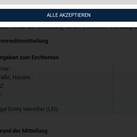
11.2022 / 10:04 CET/CEST
öffentlichung einer Stimmrechtsmitteilung übermittel
ALLE AKZEPTIEREN
 Group AG.
 den Inhalt der Mitteilung ist der Emittent / Herausge
mmrechtsmitteilung
Angaben zum Emittenten
ame:
raße, Hausnr.:
Z:
:
gal Entity Identifier (LEI):
Grund der Mitteilung