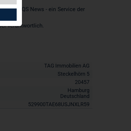
t durch EQS News - ein Service der
ber verantwortlich.
TAG Immobilien AG
Steckelhörn 5
20457
Hamburg
Deutschland
529900TAE68USJNXLR59