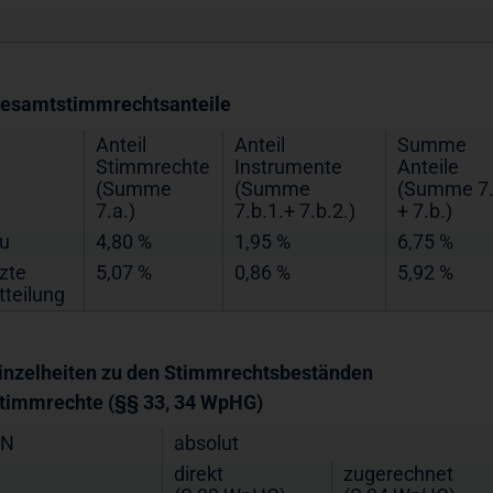
Gesamtstimmrechtsanteile
Anteil
Anteil
Summe
Stimmrechte
Instrumente
Anteile
(Summe
(Summe
(Summe 7.
7.a.)
7.b.1.+ 7.b.2.)
+ 7.b.)
u
4,80 %
1,95 %
6,75 %
tzte
5,07 %
0,86 %
5,92 %
tteilung
Einzelheiten zu den Stimmrechtsbeständen
Stimmrechte (§§ 33, 34 WpHG)
IN
absolut
direkt
zugerechnet