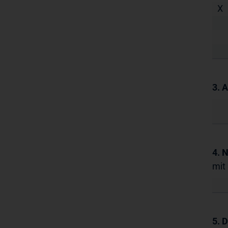
X
3. 
4. 
mit
5. 