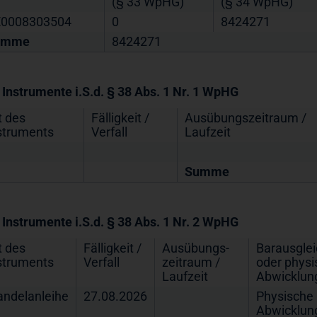
(§ 33 WpHG)
(§ 34 WpHG)
0008303504
0
8424271
umme
8424271
. Instrumente i.S.d. § 38 Abs. 1 Nr. 1 WpHG
t des
Fälligkeit /
Ausübungs­zeitraum /
struments
Verfall
Laufzeit
Summe
. Instrumente i.S.d. § 38 Abs. 1 Nr. 2 WpHG
t des
Fälligkeit /
Ausübungs­
Barausglei
struments
Verfall
zeitraum /
oder physi
Laufzeit
Abwicklun
ndelanleihe
27.08.2026
Physische
Abwicklun