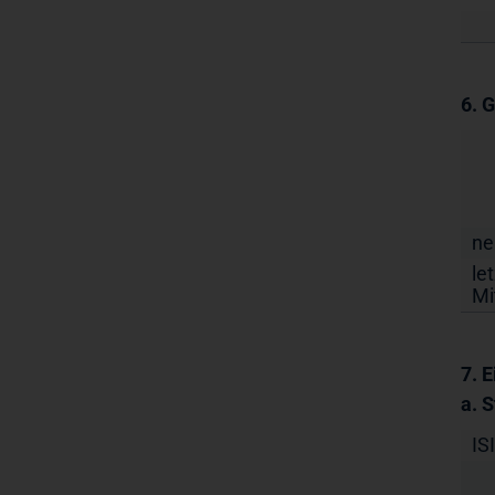
6. 
ne
le
Mi
7. 
a. 
IS