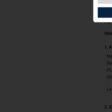
01.
Ver
EQS
Für
Sti
1. 
N
St
PL
Ort
Le
2. 