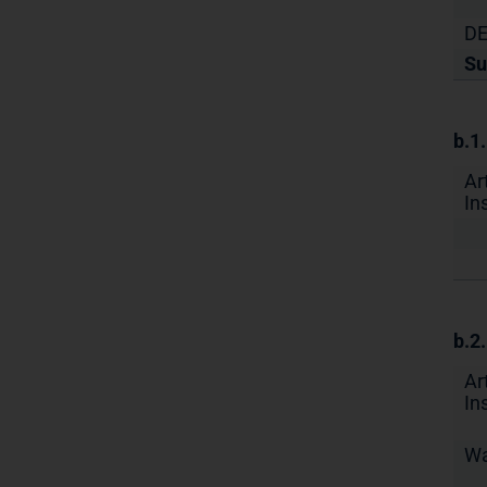
DE
S
b.1
Ar
In
b.2
Ar
In
Wa