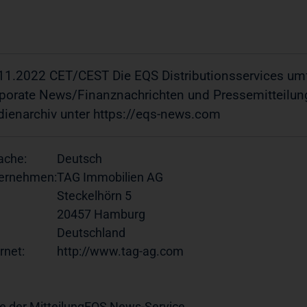
11.2022 CET/CEST Die EQS Distributionsservices umf
porate News/Finanznachrichten und Pressemitteilun
ienarchiv unter https://eqs-news.com
ache:
Deutsch
ernehmen:
TAG Immobilien AG
Steckelhörn 5
20457 Hamburg
Deutschland
rnet:
http://www.tag-ag.com
e der Mitteilung
EQS News-Service