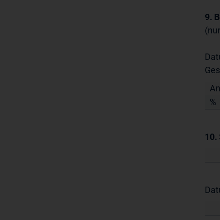
9. 
(nu
Dat
Ges
An
%
10.
Da