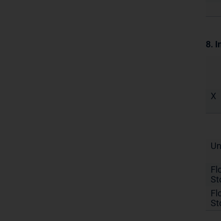
8. 
X
Un
Fl
St
Fl
St