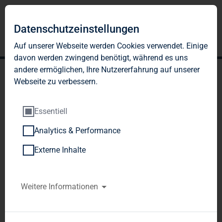
Datenschutzeinstellungen
Auf unserer Webseite werden Cookies verwendet. Einige
davon werden zwingend benötigt, während es uns
andere ermöglichen, Ihre Nutzererfahrung auf unserer
Webseite zu verbessern.
Essentiell
Analytics & Performance
TAG Immobilien AG:
Externe Inhalte
Veröffentlichung gemäß §
40 Abs. 1 WpHG mit dem
Weitere Informationen
Ziel der europaweiten
Verbreitung