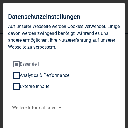
Datenschutzeinstellungen
Auf unserer Webseite werden Cookies verwendet. Einige
davon werden zwingend benötigt, während es uns
andere ermöglichen, Ihre Nutzererfahrung auf unserer
Webseite zu verbessern.
Essentiell
Analytics & Performance
Veröffentlichung gemäß §
Externe Inhalte
26 Abs. 1 WpHG mit dem
Ziel der europaweiten
Weitere Informationen
Verbreitung
TAG Immobilien AG / Veröffentlichung einer 