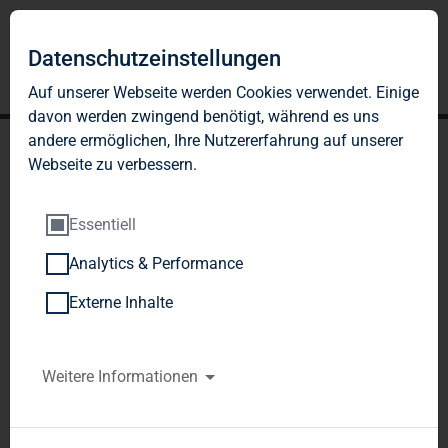
Datenschutzeinstellungen
Auf unserer Webseite werden Cookies verwendet. Einige
davon werden zwingend benötigt, während es uns
andere ermöglichen, Ihre Nutzererfahrung auf unserer
Webseite zu verbessern.
Essentiell
Analytics & Performance
TAG Immobilien AG
Externe Inhalte
akquiriert ROBYG S.A. und
beschleunigt
Weitere Informationen
Wachstumskurs zum
führenden Anbieter von