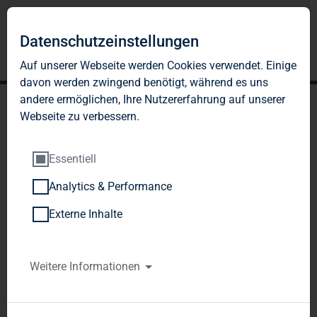
Datenschutzeinstellungen
Auf unserer Webseite werden Cookies verwendet. Einige
davon werden zwingend benötigt, während es uns
andere ermöglichen, Ihre Nutzererfahrung auf unserer
Webseite zu verbessern.
Essentiell
Analytics & Performance
TAG Immobilien AG
Externe Inhalte
beschließt vollständig
übernommene
Weitere Informationen
Bezugsrechtskapitalerhöh
ung in Höhe von €200 Mio.