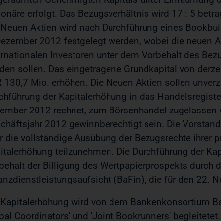
ionäre erfolgt. Das Bezugsverhältnis wird 17 : 5 bet
 Neuen Aktien wird nach Durchführung eines Bookbui
Dezember 2012 festgelegt werden, wobei die neuen A
ernationalen Investoren unter dem Vorbehalt des Bez
den sollen. Das eingetragene Grundkapital von derzei
 130,7 Mio. erhöhen. Die Neuen Aktien sollen unverz
chführung der Kapitalerhöhung in das Handelsregister
ember 2012 rechnet, zum Börsenhandel zugelassen 
chäftsjahr 2012 gewinnberechtigt sein. Die Vorstand
r die vollständige Ausübung der Bezugsrechte ihrer p
italerhöhung teilzunehmen. Die Durchführung der Kap
behalt der Billigung des Wertpapierprospekts durch d
anzdienstleistungsaufsicht (BaFin), die für den 22. 
 Kapitalerhöhung wird von dem Bankenkonsortium Barc
bal Coordinators' und 'Joint Bookrunners' begleitete