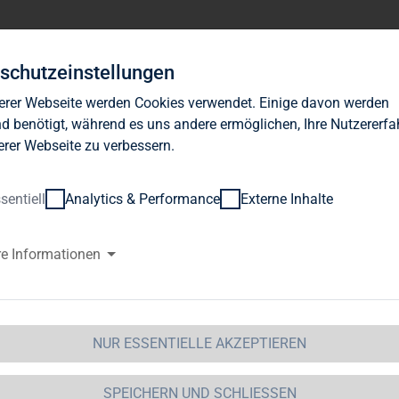
Investor Relations
News
Nachhaltigkeit
Karrie
schutzeinstellungen
erer Webseite werden Cookies verwendet. Einige davon werden
d benötigt, während es uns andere ermöglichen, Ihre Nutzererf
erer Webseite zu verbessern.
sentiell
Analytics & Performance
Externe Inhalte
G Immobilien AG erhält Zuschl
re Informationen
LG Wohnen GmbH und beschließ
er bis zu 30 Mio. Neue Aktien z
NUR ESSENTIELLE AKZEPTIEREN
quisition
SPEICHERN UND SCHLIESSEN