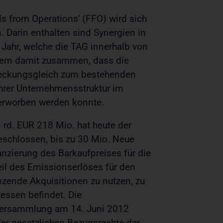
ds from Operations' (FFO) wird sich
. Darin enthalten sind Synergien in
 Jahr, welche die TAG innerhalb von
allem damit zusammen, dass die
deckungsgleich zum bestehenden
hrer Unternehmensstruktur im
 erworben werden konnte.
 rd. EUR 218 Mio. hat heute der
schlossen, bis zu 30 Mio. Neue
nzierung des Barkaufpreises für die
eil des Emissionserlöses für den
änzende Akquisitionen zu nutzen, zu
essen befindet. Die
tversammlung am 14. Juni 2012
er gesetzlichen Bezugsrechte der