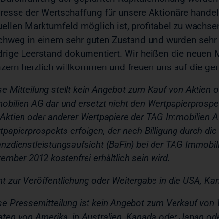
eresse der Wertschaffung für unsere Aktionäre handel
uellen Marktumfeld möglich ist, profitabel zu wachs
chweg in einem sehr guten Zustand und wurden sehr p
drige Leerstand dokumentiert. Wir heißen die neuen M
zern herzlich willkommen und freuen uns auf die g
se Mitteilung stellt kein Angebot zum Kauf von Aktien
obilien AG dar und ersetzt nicht den Wertpapierprospe
 Aktien oder anderer Wertpapiere der TAG Immobilien A
tpapierprospekts erfolgen, der nach Billigung durch die
anzdienstleistungsaufsicht (BaFin) bei der TAG Immobil
ember 2012 kostenfrei erhältlich sein wird.
ht zur Veröffentlichung oder Weitergabe in die USA, Ka
se Pressemitteilung ist kein Angebot zum Verkauf von 
aten von Amerika, in Australien, Kanada oder Japan ode