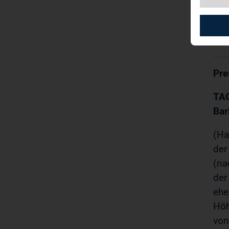
TAG
19.
Pre
TAG
Bar
(Ha
der
(na
der
ehe
Höh
von