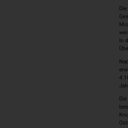
Die
Ges
Mio
wei
In 
Übe
Nac
erw
4.1
Jah
Die
bes
Kno
Ost