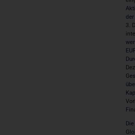
Akt
der
3. 
int
wer
EUR
Dur
Dez
Ges
übe
Kap
Vor
Fin
Die
Glo