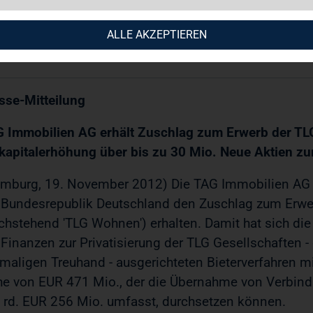
 Immobilien AG / Schlagwort(e): Firmenübernahme
ALLE AKZEPTIEREN
11.2012 / 11:39
sse-Mitteilung
 Immobilien AG erhält Zuschlag zum Erwerb der T
kapitalerhöhung über bis zu 30 Mio. Neue Aktien zur
mburg, 19. November 2012) Die TAG Immobilien AG (
 Bundesrepublik Deutschland den Zuschlag zum Er
chstehend 'TLG Wohnen') erhalten. Damit hat sich d
 Finanzen zur Privatisierung der TLG Gesellschaften
maligen Treuhand - ausgerichteten Bieterverfahren m
e von EUR 471 Mio., der die Übernahme von Verbind
 rd. EUR 256 Mio. umfasst, durchsetzen können.