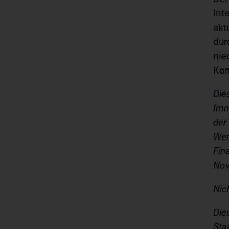
Int
akt
dur
nie
Kon
Die
Imm
der
Wer
Fin
Nov
Nic
Die
Sta