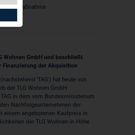
/Kapitalmaßnahme
LG Wohnen GmbH und beschließt
 Finanzierung der Akquisition
nachstehend 'TAG') hat heute von
werb der TLG Wohnen GmbH
ie TAG in dem vom Bundesministerium
 - den Nachfolgeunternehmen der
it einem angebotenen Kaufpreis in
lichkeiten der TLG Wohnen in Höhe