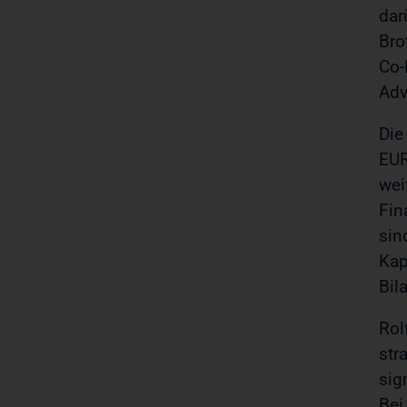
dar
Bro
Co-
Adv
Die
EUR
wei
Fin
sin
Kap
Bil
Rol
str
sig
Bei