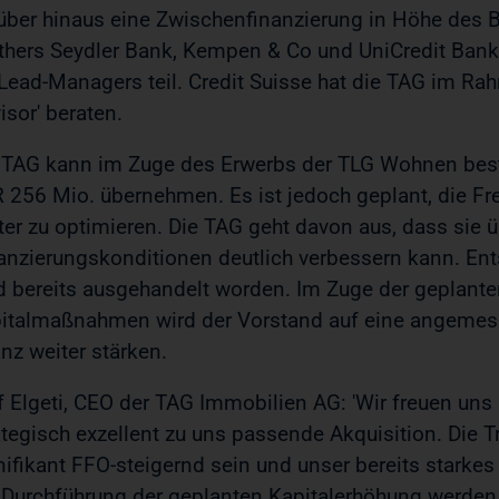
über hinaus eine Zwischenfinanzierung in Höhe des B
thers Seydler Bank, Kempen & Co und UniCredit Bank
Lead-Managers teil. Credit Suisse hat die TAG im Rah
isor' beraten.
 TAG kann im Zuge des Erwerbs der TLG Wohnen best
 256 Mio. übernehmen. Es ist jedoch geplant, die F
ter zu optimieren. Die TAG geht davon aus, dass sie 
anzierungskonditionen deutlich verbessern kann. En
d bereits ausgehandelt worden. Im Zuge der geplante
italmaßnahmen wird der Vorstand auf eine angemess
anz weiter stärken.
f Elgeti, CEO der TAG Immobilien AG: 'Wir freuen uns 
ategisch exzellent zu uns passende Akquisition. Die T
nifikant FFO-steigernd sein und unser bereits starkes
 Durchführung der geplanten Kapitalerhöhung werden 