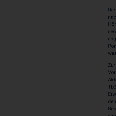
Die
nac
Höh
sec
ang
Por
wes
Zur
Vor
Akt
TLG
Erw
den
Bes
ein