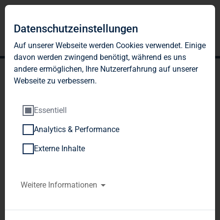
Datenschutzeinstellungen
Auf unserer Webseite werden Cookies verwendet. Einige
davon werden zwingend benötigt, während es uns
andere ermöglichen, Ihre Nutzererfahrung auf unserer
Webseite zu verbessern.
Essentiell
Analytics & Performance
TAG Immobilien AG erzielt
Externe Inhalte
erneut gestiegenes
Quartalsergebnis und
Weitere Informationen
prognostiziert FFO- und
Dividendensteigerung um