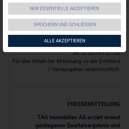
9% für 2020
NUR ESSENTIELLE AKZEPTIEREN
DGAP-News: TAG Immobilien AG /
SPEICHERN UND SCHLIESSEN
Schlagwort(e):
Quartals-/Zwischenmitteilung/Prognose
ALLE AKZEPTIEREN
30.10.2019 / 07:00
Für den Inhalt der Mitteilung ist der Emittent
/ Herausgeber verantwortlich.
PRESSEMITTEILUNG
TAG Immobilien AG erzielt erneut
gestiegenes Quartalsergebnis und