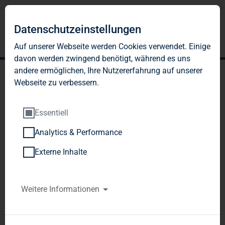
Datenschutzeinstellungen
Auf unserer Webseite werden Cookies verwendet. Einige
davon werden zwingend benötigt, während es uns
andere ermöglichen, Ihre Nutzererfahrung auf unserer
Webseite zu verbessern.
Essentiell
Analytics & Performance
TAG Immobilien AG gibt
Externe Inhalte
Kündigung und vorzeitige
Rückzahlung der
Weitere Informationen
Wandelschuldverschreibun
g 2010/2015 über EUR 30