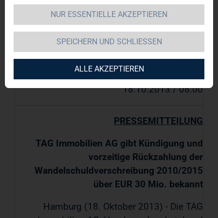
Mio. bekannt
NUR ESSENTIELLE AKZEPTIEREN
SPEICHERN UND SCHLIESSEN
TAG Immobilien AG / Schlagwort(e):
Sonstiges
ALLE AKZEPTIEREN
18.10.2013 / 08:00
PRESSEMITTEILUNG
TAG Immobilien AG gibt Kündigung und
vorzeitige Rückzahlung der
Wandelschuldverschreibung 2010/2015
über EUR 30 Mio. bekannt
Hamburg (18. Oktober 2013) - Die TAG