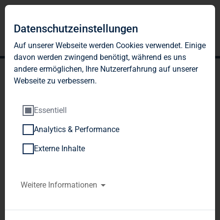
Datenschutzeinstellungen
Auf unserer Webseite werden Cookies verwendet. Einige
davon werden zwingend benötigt, während es uns
andere ermöglichen, Ihre Nutzererfahrung auf unserer
Webseite zu verbessern.
Essentiell
Analytics & Performance
TAG Immobilien AG: Neue
Externe Inhalte
Mitglieder im Aufsichtsrat
der TAG; Claudia Hoyer
Weitere Informationen
und Martin Thiel führen
das Unternehmen