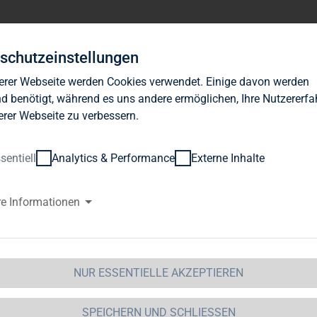
Investor Relations
News
Nachhaltigkeit
Karrie
schutzeinstellungen
erer Webseite werden Cookies verwendet. Einige davon werden
d benötigt, während es uns andere ermöglichen, Ihre Nutzererf
erer Webseite zu verbessern.
sentiell
Analytics & Performance
Externe Inhalte
G Immobilien AG: Rolf Elgeti üb
re Informationen
mobilien-Investments auf Tre
NUR ESSENTIELLE AKZEPTIEREN
 Immobilien AG / Schlagwort(e): Sonstiges
SPEICHERN UND SCHLIESSEN