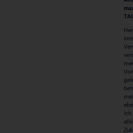
mac
TAG
Her
Imm
Ver
ver
mei
Vor
gel
beh
mei
ebe
Ich
all
Zuk