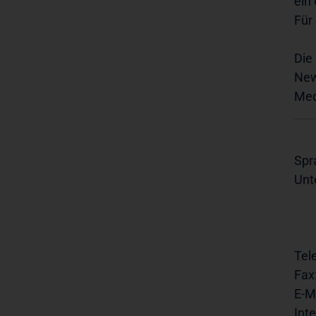
ein
Für
Die
New
Med
Spr
Unt
Tel
Fax
E-Ma
Inte