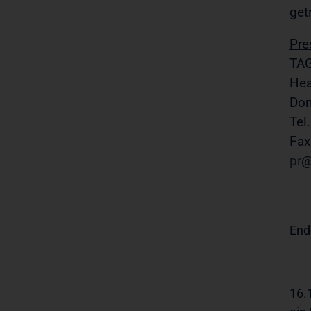
get
Pre
TAG
Hea
Do
Tel
Fax
pr
End
16.