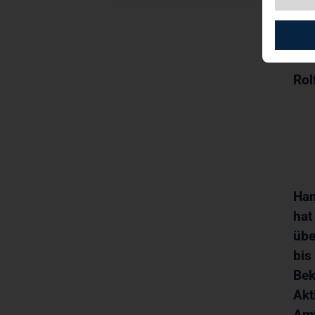
16.
PR
Rol
Ham
hat
übe
bis
Bek
Akt
Amt