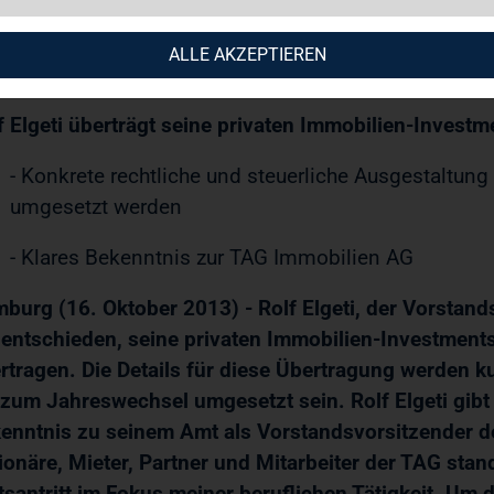
10.2013 / 16:09
ALLE AKZEPTIEREN
ESSEMITTEILUNG
f Elgeti überträgt seine privaten Immobilien-Invest
- Konkrete rechtliche und steuerliche Ausgestaltun
umgesetzt werden
- Klares Bekenntnis zur TAG Immobilien AG
burg (16. Oktober 2013) - Rolf Elgeti, der Vorstan
 entschieden, seine privaten Immobilien-Investment
rtragen. Die Details für diese Übertragung werden ku
 zum Jahreswechsel umgesetzt sein. Rolf Elgeti gibt 
enntnis zu seinem Amt als Vorstandsvorsitzender de
ionäre, Mieter, Partner und Mitarbeiter der TAG sta
santritt im Fokus meiner beruflichen Tätigkeit. Um 