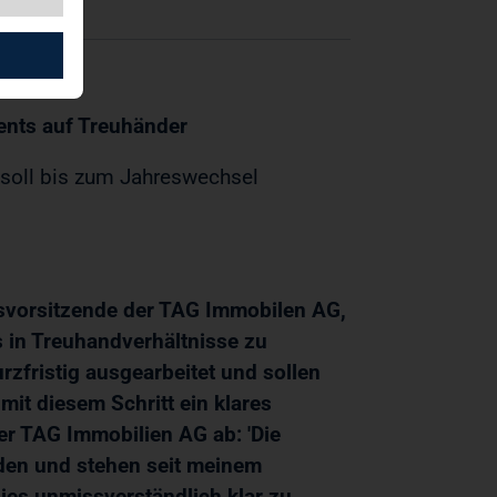
ments auf Treuhänder
g soll bis zum Jahreswechsel
dsvorsitzende der TAG Immobilen AG,
s in Treuhandverhältnisse zu
rzfristig ausgearbeitet und sollen
mit diesem Schritt ein klares
r TAG Immobilien AG ab: 'Die
nden und stehen seit meinem
dies unmissverständlich klar zu