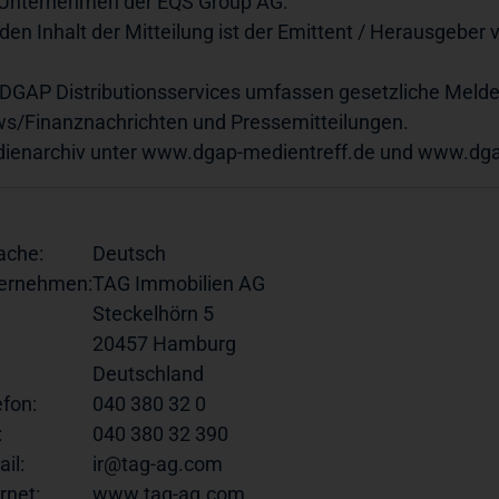
 Unternehmen der EQS Group AG.
 den Inhalt der Mitteilung ist der Emittent / Herausgeber 
 DGAP Distributionsservices umfassen gesetzliche Melde
s/Finanznachrichten und Pressemitteilungen.
ienarchiv unter
www.dgap-medientreff.de
und
www.dga
ache:
Deutsch
ernehmen:
TAG Immobilien AG
Steckelhörn 5
20457 Hamburg
Deutschland
efon:
040 380 32 0
:
040 380 32 390
il:
ir@tag-ag.com
rnet:
www.tag-ag.com