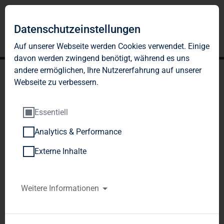
Datenschutzeinstellungen
Auf unserer Webseite werden Cookies verwendet. Einige
davon werden zwingend benötigt, während es uns
andere ermöglichen, Ihre Nutzererfahrung auf unserer
Webseite zu verbessern.
Essentiell
Analytics & Performance
TAG Immobilien AG:
Externe Inhalte
Starke operative
Entwicklung zum 30.
Weitere Informationen
September 2024;
wachsende Ergebnisse für