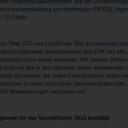
ere Finanzierungskennzahlen, wie der Zinsdeckungsg
tofinanzverschuldung zum bereinigten EBITDA, liegen
. 10,3-fach.
tin Thiel, CFO und Co-CEO der TAG, kommentiert dies
olgreich platzierten Wandelanleihe über EUR 332 Mio
uiditätsposition weiter ausbauen. Mit liquiden Mittel
d nicht nur alle in den nächsten Jahren anstehenden
zeitig refinanziert, die starke Finanzposition bildet v
estitionen in unser polnisches Vermietungsgeschäft
000 Mietwohnungen umfassen soll.“
gnosen für das Geschäftsjahr 2025 bestätigt