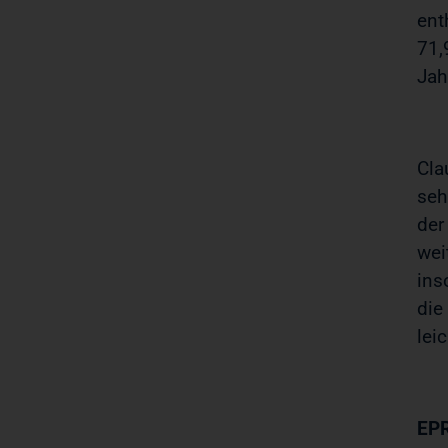
ent
71,
Jah
Cla
seh
der
wei
ins
die
lei
EPR