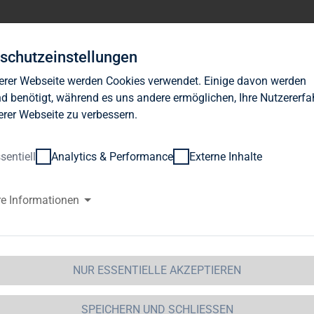
Investor Relations
News
Nachhaltigkeit
Karrie
schutzeinstellungen
erer Webseite werden Cookies verwendet. Einige davon werden
d benötigt, während es uns andere ermöglichen, Ihre Nutzererf
erer Webseite zu verbessern.
sentiell
Analytics & Performance
Externe Inhalte
G Immobilien AG startet erfolgr
re Informationen
25; starker operativer Cashflow
TA-Wachstum und reduziert LTV
NUR ESSENTIELLE AKZEPTIEREN
ESSEMITTEILUNG
SPEICHERN UND SCHLIESSEN