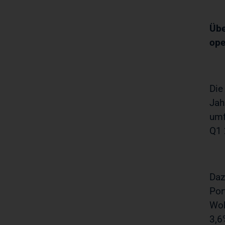
Übe
ope
Die
Jah
umf
Q1 
Daz
Por
Woh
3,6