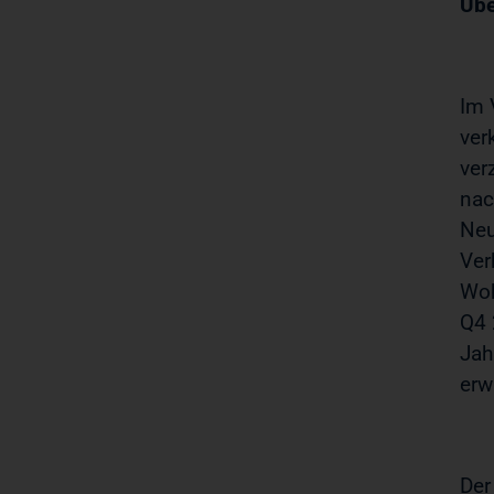
Übe
Im 
ver
ver
nac
Neu
Ver
Woh
Q4 
Jah
erw
Der