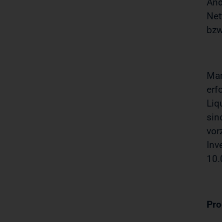
And
Net
bzw
Mar
erf
Liq
sin
vor
Inv
10.
Pro