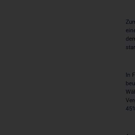
Zum
ein
dem
sta
In 
beu
Wäh
Ver
45%