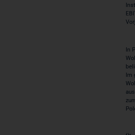
Ins
EBI
Vor
In 
Woh
bel
Im 
Woh
aus
zum
Pol