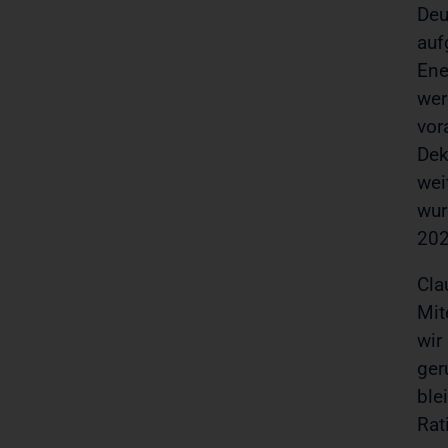
Deu
auf
Ene
wer
vo
Dek
wei
wur
202
Cla
Mit
wir
ger
ble
Rat