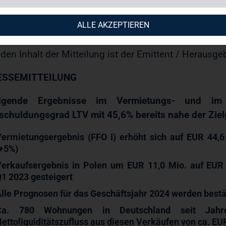
 Immobilien AG: Steigende Ergebnisse im Vermietun
4; Verschuldungsgrad LTV mit 45,6% bereits nahe der
ALLE AKZEPTIEREN
05.2024 / 06:59 CET/CEST
 den Inhalt der Mitteilung ist der Emittent / Herausge
ESSEMITTEILUNG
eigende Ergebnisse im Vermietungs- und im
schuldungsgrad LTV mit 45,6% bereits nahe der Zie
ermietungsergebnis (FFO I) erhöht sich auf EUR 44,
+5%)
Verkaufsergebnis in Polen um EUR 11,0 Mio. auf EUR
Q1
2023 gesteigert
lle Prognosen für das Geschäftsjahr 2024 werden bestä
Ca. 780 Wohnungen in Deutschland seit Jahre
ettoliquiditätszufluss aus diesen Verkäufen von ca. EU