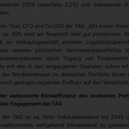
resende 2023 (ebenfalls 2,2%) und Jahresende 20
den.
tin Thiel, CFO und Co-CEO der TAG: „Mit einem Vers
 ca. 45% sind wir finanziell sehr gut positioniert.
h im Verkaufsgeschäft erzielten Liquiditätsübers
bau unseres polnischen Vermietungsportfolios in
anzierungskosten durch Tilgung von Finanzverbin
lte mit den in den vergangenen Quartalen schon er
l der Wertkorrekturen im deutschen Portfolio hinter
 noch geringen negativen Einfluss auf den Verschuld
ter verbesserte Klimaeffizienz des deutschen Por
iale Engagement der TAG
l der TAG ist es, ihren Gebäudebestand bis 2045 
maabkommen weitgehend klimaneutral zu gestalten