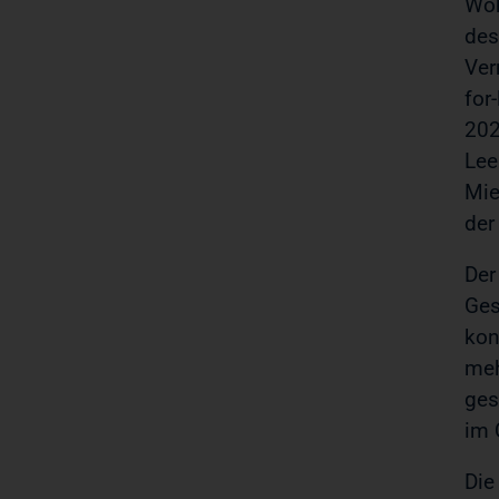
Woh
des
Ver
for
202
Le
Mie
der
Der
Ges
kon
meh
ges
im 
Die