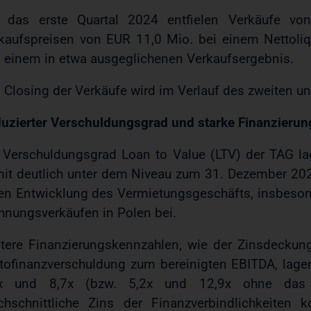
 das erste Quartal 2024 entfielen Verkäufe v
kaufspreisen von EUR 11,0 Mio. bei einem Nettoliqu
 einem in etwa ausgeglichenen Verkaufsergebnis.
 Closing der Verkäufe wird im Verlauf des zweiten und
uzierter Verschuldungsgrad und starke Finanzieru
 Verschuldungsgrad Loan to Value (LTV) der TAG l
it deutlich unter dem Niveau zum 31. Dezember 202
en Entwicklung des Vermietungsgeschäfts, insbesond
nungsverkäufen in Polen bei.
tere Finanzierungskennzahlen, wie der Zinsdeckung
tofinanzverschuldung zum bereinigten EBITDA, lage
7x und 8,7x (bzw. 5,2x und 12,9x ohne das p
chschnittliche Zins der Finanzverbindlichkeiten