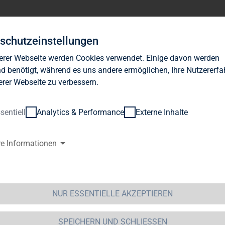
Investor Relations
News
Nachhaltigkeit
Karrie
schutzeinstellungen
erer Webseite werden Cookies verwendet. Einige davon werden
d benötigt, während es uns andere ermöglichen, Ihre Nutzererf
erer Webseite zu verbessern.
sentiell
Analytics & Performance
Externe Inhalte
G Immobilien AG: Steigende E
re Informationen
rmietungs- und im Verkaufsges
rschuldungsgrad LTV mit 45,6%
NUR ESSENTIELLE AKZEPTIEREN
elgröße
-News: TAG Immobilien AG / Schlagwort(e): Quartal
SPEICHERN UND SCHLIESSEN