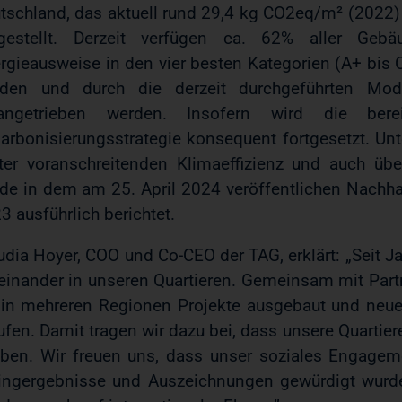
tschland, das aktuell rund 29,4 kg CO2eq/m² (2022) a
gestellt. Derzeit verfügen ca. 62% aller Geb
rgieausweise in den vier besten Kategorien (A+ bis C)
den und durch die derzeit durchgeführten Mode
rangetrieben werden. Insofern wird die bere
arbonisierungsstrategie konsequent fortgesetzt. Unt
ter voranschreitenden Klimaeffizienz und auch ü
de in dem am 25. April 2024 veröffentlichen Nachhal
3 ausführlich berichtet.
udia Hoyer, COO und Co-CEO der TAG, erklärt: „Seit Ja
einander in unseren Quartieren. Gemeinsam mit Part
 in mehreren Regionen Projekte ausgebaut und neue 
ufen. Damit tragen wir dazu bei, dass unsere Quartie
iben. Wir freuen uns, dass unser soziales Engagem
ingergebnisse und Auszeichnungen gewürdigt wurde 