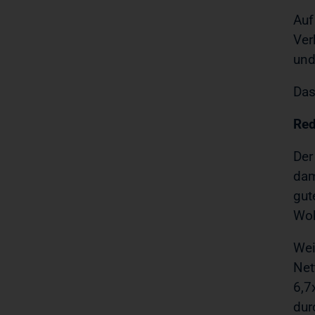
Auf
Ver
und
Das
Red
Der
dam
gut
Woh
Wei
Net
6,
dur