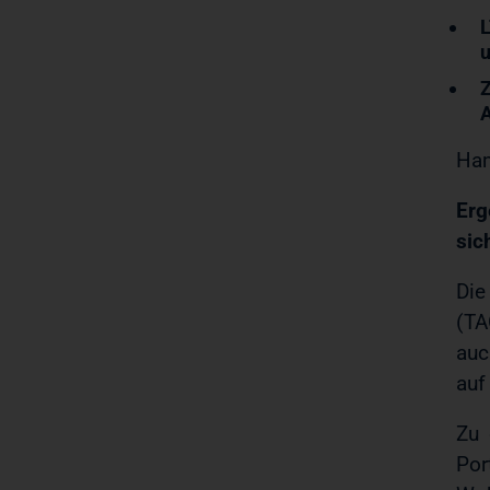
u
Z
A
Ham
Erg
sic
Die
(TA
auc
auf
Zu 
Por