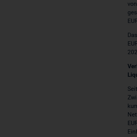
von
ges
EUR
Das
EUR
202
Ve
Liq
Sei
Zwi
ku
Net
EUR
Ein