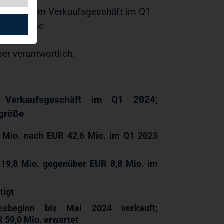
gs- und im Verkaufsgeschäft im Q1
 Zielgröße
ber verantwortlich.
 Verkaufsgeschäft im Q1 2024;
lgröße
6 Mio. nach EUR 42,6 Mio. im Q1
2023
 19,8 Mio. gegenüber EUR
8,8 Mio. im
tigt
sbeginn bis Mai 2024 verkauft;
R 59,0 Mio. erwartet