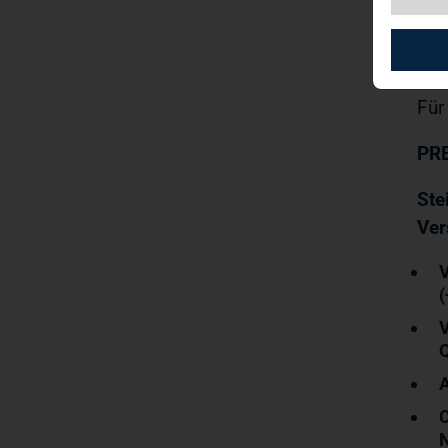
TAG
202
14.
Für
PR
St
Ver
V
(
A
N