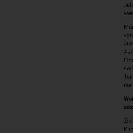
Jah
wer
Mar
von
auc
Auf
Fin
sol
Tei
nur
Wei
soz
Zie
Kli