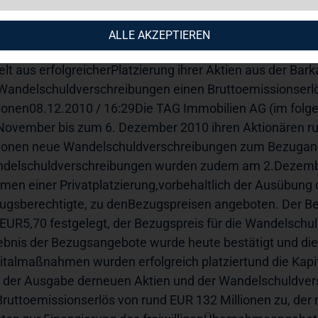
llionen
ALLE AKZEPTIEREN
 Immobilien AG / Schlagwort(e): KapitalmaßnahmeTAG I
ielt aus erfolgreicherPlatzierung ihrer Aktien aus der Bar
Wandelschuldverschreibungen einen Bruttoemissionserl
lionen08.12.2010 / 16:29Die TAG Immobilien AG (im folge
November bis zum 6. Dezember 2010 ihren Aktionären run
lionen neue Wandelschuldverschreibungen zum Bezugang
delschuldverschreibungen wurden zudem am 2.Dezembe
men einer Privatplatzierung,vorbehaltlich der Ausübung 
ugsberechtigte, zu denBezugspreisen angeboten. Der Bez
 EUR5,70 festgelegt, der Bezugspreis für die Wandelschu
ebnis der Bezugsangebote wurde heute bestätigt und dieZut
italmaßnahmen wurden erfolgreich platziertund die Kapit
 der Ausgabe derneuen Aktien und der Wandelschuldver
Bruttoemissionserlös von rund EUR 132 Millionen zu, de