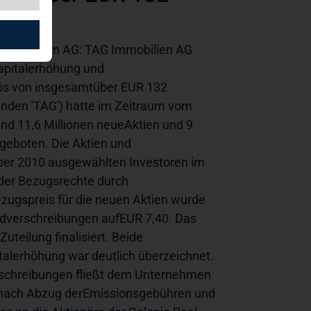
mmobilien AG: TAG Immobilien AG 
kapitalerhöhung und 
ös von insgesamtüber EUR 132 
nden 'TAG') hatte im Zeitraum vom 
d 11,6 Millionen neueAktien und 9 
eboten. Die Aktien und 
r 2010 ausgewählten Investoren im 
der Bezugsrechte durch 
ugspreis für die neuen Aktien wurde 
ldverschreibungen aufEUR 7,40. Das 
eilung finalisiert. Beide 
alerhöhung war deutlich überzeichnet. 
schreibungen fließt dem Unternehmen 
r nach Abzug derEmissionsgebühren und 