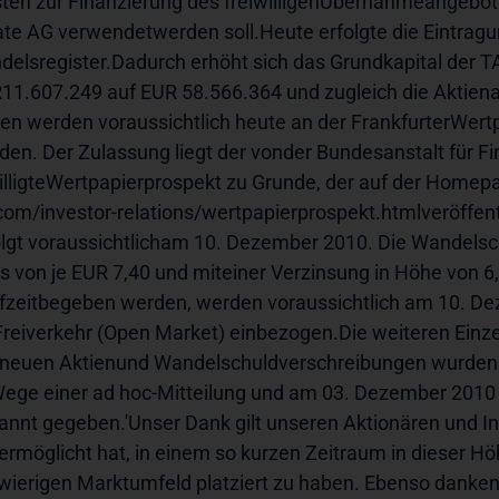
sten zur Finanzierung des freiwilligenÜbernahmeangebotes
ate AG verwendetwerden soll.Heute erfolgte die Eintragun
delsregister.Dadurch erhöht sich das Grundkapital der 
11.607.249 auf EUR 58.566.364 und zugleich die Aktienan
ien werden voraussichtlich heute an der FrankfurterWer
den. Der Zulassung liegt der vonder Bundesanstalt für F
illigteWertpapierprospekt zu Grunde, der auf der Homep
com/investor-relations/wertpapierprospekt.htmlveröffent
olgt voraussichtlicham 10. Dezember 2010. Die Wandelsc
is von je EUR 7,40 und miteiner Verzinsung in Höhe von 6,
fzeitbegeben werden, werden voraussichtlich am 10. De
Freiverkehr (Open Market) einbezogen.Die weiteren Einzel
 neuen Aktienund Wandelschuldverschreibungen wurden
ege einer ad hoc-Mitteilung und am 03. Dezember 2010 
annt gegeben.'Unser Dank gilt unseren Aktionären und In
ermöglicht hat, in einem so kurzen Zeitraum in dieser 
wierigen Marktumfeld platziert zu haben. Ebenso danken