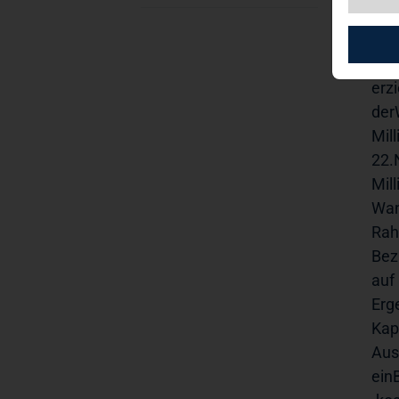
Mi
TAG
erz
der
Mil
22.
Mil
Wan
Rah
Bez
auf
Erg
Kap
Aus
ein