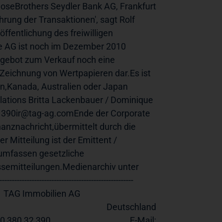
eBrothers Seydler Bank AG, Frankfurt 
ung der Transaktionen', sagt Rolf 
fentlichung des freiwilligen 
e AG ist noch im Dezember 2010 
gebot zum Verkauf noch eine 
eichnung von Wertpapieren dar.Es ist 
en,Kanada, Australien oder Japan 
ations Britta Lackenbauer / Dominique 
2 390ir@tag-ag.comEnde der Corporate 
nznachricht,übermittelt durch die 
 Mitteilung ist der Emittent / 
umfassen gesetzliche 
Meldepflichten,Corporate News/Finanznachrichten und Pressemitteilungen.Medienarchiv unter 
----------------------------------------------
                                        
                       Deutschland                                           
32 390                                        E-Mail:         