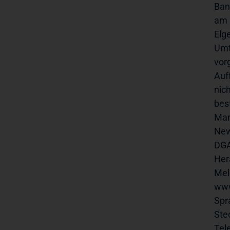
Ban
am 
Elg
Umt
vor
Auf
nic
bes
Man
New
DGA
Her
www
Sprache
Steckel
Telefo