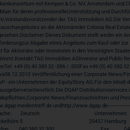
kenkonsortium mit Kempen & Co. NV, Amsterdam und Clos
Main für deren professionelleUnterstützung und Durchführ
eti,Vorstandsvorsitzender der TAG Immobilien AG.Die Veröf
auschangebotes an die Aktionäreder Colonia Real Estat
gesehen.Disclaimer Dieses Dokument stellt weder ein An
forderungzur Abgabe eines Angebots zum Kauf oder zur Z
ht für Aktionäre oder Investoren in den Vereinigten Staat
timmt.Kontakt:TAG Immobilien AGInvestor and Public Rel
nTel. +49 (0) 40 380 32 -386 / -305Fax +49 (0) 40 380 3
s08.12.2010 Veröffentlichung einer Corporate News/Fina
P - ein Unternehmen der EquityStory AG.Für den Inhalt der
ausgeberverantwortlich.Die DGAP Distributionsservices 
.dgap-medientreff.de
 undhttp://www.dgap.de-----------------------
:        Deutsch                                               Unternehmen:    TAG Immobilien AG             
hörn 5                                                         20457 Hamburg                                  
n:        040 380 32 300                                        Fax:            040 380 