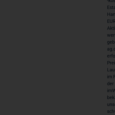
-ko
Est
Han
EUR
Akt
wer
geb
ag.
erf
Pre
Lau
im 
der
imW
bek
uns
sch