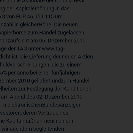
 an die Aktionäre der Colonia Real 
g der Kapitalerhöhung in das 
TAG von EUR 46.959.115 um 
zahl in gleicherHöhe. Die neuen 
tpapierbörse zum Handel zugelassen 
inanzaufsicht am 06. Dezember 2010 
age der TAG unter 
www.tag-
licht
 ist. Die Lieferung der neuen Aktien 
huldverschreibungen, die zu einem 
5% per anno bei einer fünfjährigen 
zember 2010 geliefert undzum Handel 
heiten zur Festlegung der Konditionen 
 am Abend des 02. Dezember 2010 
im elektronischenBundesanzeiger 
vestoren, deren Vertrauen es 
Höhe Kapitalmaßnahmenin einem 
 wir auchdem begleitenden 