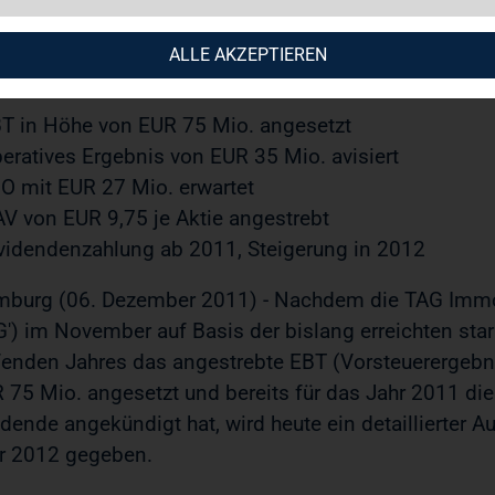
12.2011 / 13:44
ALLE AKZEPTIEREN
 Immobilien AG gibt detaillierte Prognose für 2012
BT in Höhe von EUR 75 Mio. angesetzt
peratives Ergebnis von EUR 35 Mio. avisiert
FO mit EUR 27 Mio. erwartet
AV von EUR 9,75 je Aktie angestrebt
ividendenzahlung ab 2011, Steigerung in 2012
burg (06. Dezember 2011) - Nachdem die TAG Immo
G') im November auf Basis der bislang erreichten st
fenden Jahres das angestrebte EBT (Vorsteuerergebni
 75 Mio. angesetzt und bereits für das Jahr 2011 di
idende angekündigt hat, wird heute ein detaillierter A
r 2012 gegeben.