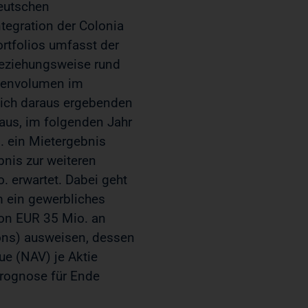
deutschen
tegration der Colonia
rtfolios umfasst der
beziehungsweise rund
lienvolumen im
sich daraus ergebenden
us, im folgenden Jahr
. ein Mietergebnis
nis zur weiteren
 erwartet. Dabei geht
 ein gewerbliches
von EUR 35 Mio. an
ons) ausweisen, dessen
ue (NAV) je Aktie
Prognose für Ende