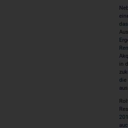
Neb
ein
das
Aus
Erg
Ren
Akq
in 
zuk
die
aus
Rol
Res
201
auc