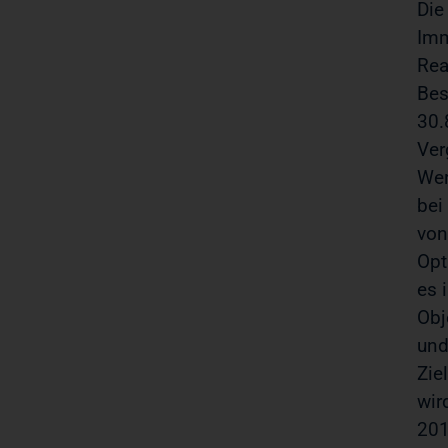
Die
Imm
Rea
Bes
30.
Ver
Wer
bei
von
Opt
es 
Obj
und
Zie
wir
201