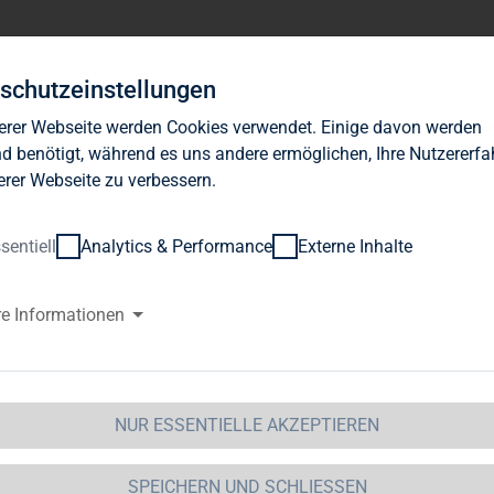
Investor Relations
News
Nachhaltigkeit
Karrie
schutzeinstellungen
erer Webseite werden Cookies verwendet. Einige davon werden
d benötigt, während es uns andere ermöglichen, Ihre Nutzererf
erer Webseite zu verbessern.
sentiell
Analytics & Performance
Externe Inhalte
AG Immobilien AG: TAG Immobil
re Informationen
taillierte Prognose für 2012 be
NUR ESSENTIELLE AKZEPTIEREN
 Immobilien AG / Schlagwort(e): Prognose
SPEICHERN UND SCHLIESSEN