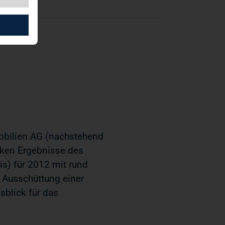
 bekannt
bilien AG (nachstehend
arken Ergebnisse des
s) für 2012 mit rund
e Ausschüttung einer
usblick für das