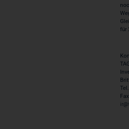
noc
Weg
Gle
für
Kon
TAG
Inv
Bri
Tel
Fax
ir