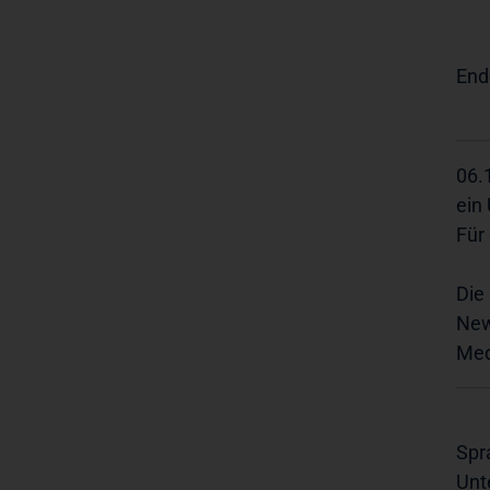
End
06.
ein
Für
Die
New
Med
Spr
Unt