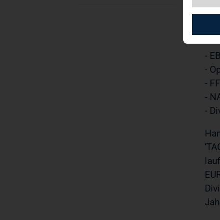
06.
TAG
- E
- O
- F
- N
- D
Ham
'TA
lau
EUR
Div
Jah