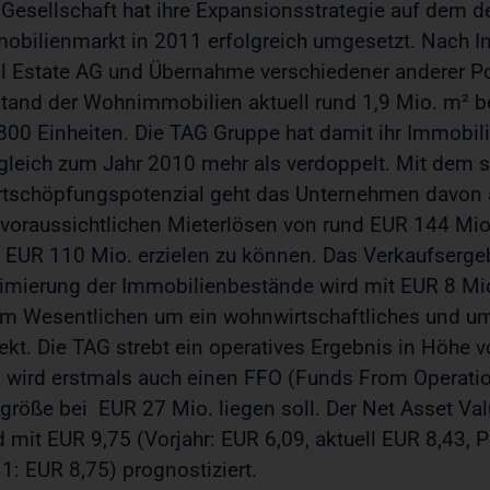
 Gesellschaft hat ihre Expansionsstrategie auf dem 
obilienmarkt in 2011 erfolgreich umgesetzt. Nach In
l Estate AG und Übernahme verschiedener anderer Po
tand der Wohnimmobilien aktuell rund 1,9 Mio. m² 
800 Einheiten. Die TAG Gruppe hat damit ihr Immobi
gleich zum Jahr 2010 mehr als verdoppelt. Mit dem 
tschöpfungspotenzial geht das Unternehmen davon a
 voraussichtlichen Mieterlösen von rund EUR 144 Mio
 EUR 110 Mio. erzielen zu können. Das Verkaufsergeb
imierung der Immobilienbestände wird mit EUR 8 Mio.
im Wesentlichen um ein wohnwirtschaftliches und um
ekt. Die TAG strebt ein operatives Ergebnis in Höhe 
 wird erstmals auch einen FFO (Funds From Operati
lgröße bei EUR 27 Mio. liegen soll. Der Net Asset Val
d mit EUR 9,75 (Vorjahr: EUR 6,09, aktuell EUR 8,43, 
1: EUR 8,75) prognostiziert.