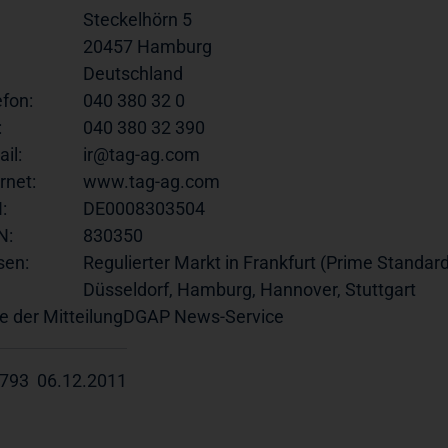
Steckelhörn 5
20457 Hamburg
Deutschland
efon:
040 380 32 0
:
040 380 32 390
il:
ir@tag-ag.com
rnet:
www.tag-ag.com
:
DE0008303504
N:
830350
sen:
Regulierter Markt in Frankfurt (Prime Standard
Düsseldorf, Hamburg, Hannover, Stuttgart
e der Mitteilung
DGAP News-Service
793 06.12.2011