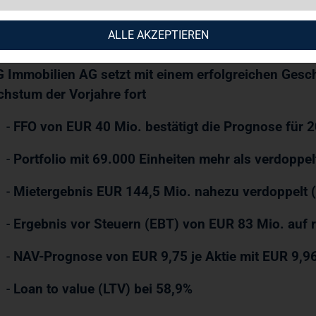
02.2013 / 08:13
ALLE AKZEPTIEREN
 Immobilien AG setzt mit einem erfolgreichen Gesc
hstum der Vorjahre fort
-
FFO von EUR 40 Mio. bestätigt die Prognose für 
-
Portfolio mit 69.000 Einheiten mehr als verdoppel
-
Mietergebnis EUR 144,5 Mio. nahezu verdoppelt 
-
Ergebnis vor Steuern (EBT) von EUR 83 Mio. auf 
-
NAV-Prognose von EUR 9,75 je Aktie mit EUR 9,96
-
Loan to value (LTV) bei 58,9%