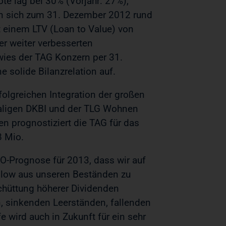
te lag bei 30% (Vorjahr: 27%),
ten sich zum 31. Dezember 2012 rund
 einem LTV (Loan to Value) von
r weiter verbesserten
wies der TAG Konzern per 31.
olide Bilanzrelation auf.
olgreichen Integration der großen
aligen DKBI und der TLG Wohnen
 prognostiziert die TAG für das
8 Mio.
O-Prognose für 2013, dass wir auf
Flow aus unseren Beständen zu
schüttung höherer Dividenden
, sinkenden Leerständen, fallenden
 wird auch in Zukunft für ein sehr