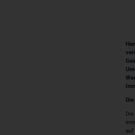
Ham
ver
Ges
Ums
Wac
Imm
Die
Die
err
auf