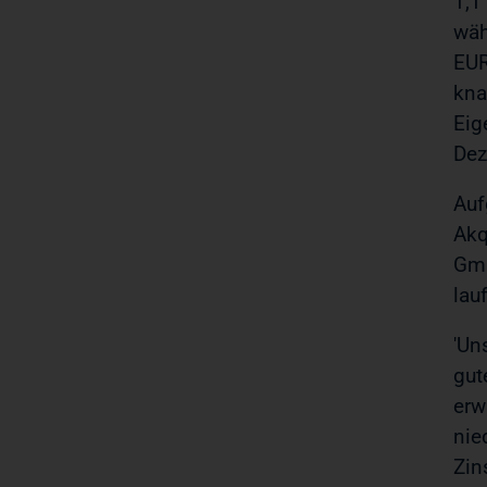
1,1
wäh
EUR
kna
Eig
Dez
Auf
Akq
Gmb
lau
'Un
gut
erw
nie
Zin