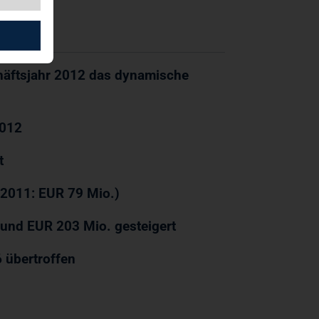
häftsjahr 2012 das dynamische
2012
t
(2011: EUR 79 Mio.)
rund EUR 203 Mio. gesteigert
 übertroffen