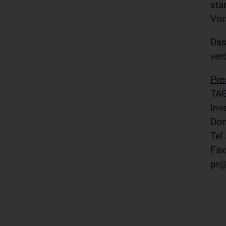
sta
Vor
Das
ver
Pre
TAG
Inv
Dom
Tel
Fax
pr@