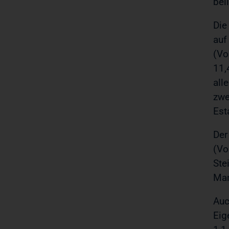
bel
Die
auf
(Vo
11,
all
zwe
Est
Der
(Vo
Ste
Man
Auc
Eig