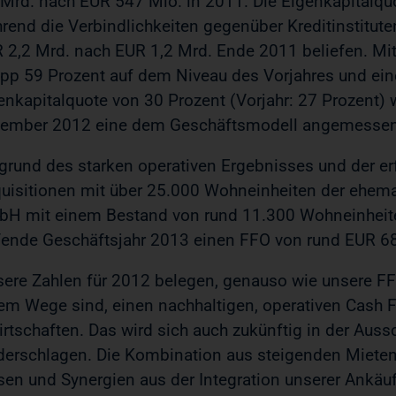
 Mrd. nach EUR 547 Mio. in 2011. Die Eigenkapitalquo
rend die Verbindlichkeiten gegenüber Kreditinstitu
 2,2 Mrd. nach EUR 1,2 Mrd. Ende 2011 beliefen. Mit
pp 59 Prozent auf dem Niveau des Vorjahres und eine
enkapitalquote von 30 Prozent (Vorjahr: 27 Prozent) 
ember 2012 eine dem Geschäftsmodell angemessene s
grund des starken operativen Ergebnisses und der erf
uisitionen mit über 25.000 Wohneinheiten der ehem
H mit einem Bestand von rund 11.300 Wohneinheiten
fende Geschäftsjahr 2013 einen FFO von rund EUR 6
sere Zahlen für 2012 belegen, genauso wie unsere FF
em Wege sind, einen nachhaltigen, operativen Cash 
irtschaften. Das wird sich auch zukünftig in der Aus
derschlagen. Die Kombination aus steigenden Mieten
sen und Synergien aus der Integration unserer Ankäufe