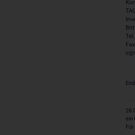
Kon
TAG
Inv
Bri
Tel
Fax
ir@
End
28.
ein
Für