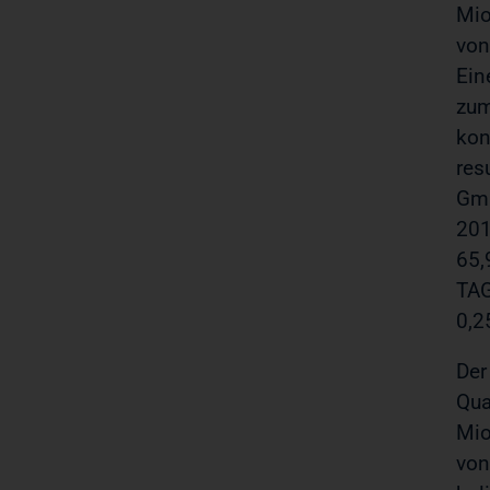
Mio
von
Ein
zum
kon
res
Gmb
201
65,
TAG
0,2
Der
Qua
Mio
von