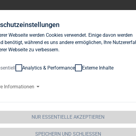
Investor Relations
News
Nachhaltigkeit
Karrie
schutzeinstellungen
erer Webseite werden Cookies verwendet. Einige davon werden
d benötigt, während es uns andere ermöglichen, Ihre Nutzererf
erer Webseite zu verbessern.
sentiell
Analytics & Performance
Externe Inhalte
G Immobilien AG: TAG Immobil
re Informationen
nem erfolgreichen Geschäftsja
ynamische Wachstum der Vorjah
NUR ESSENTIELLE AKZEPTIEREN
 Immobilien AG / Schlagwort(e): Vorläufiges Ergebn
SPEICHERN UND SCHLIESSEN