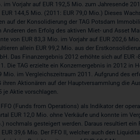
. im Vorjahr auf EUR 192,5 Mio. zum Jahresende 2012
 EUR 144,5 Mio. (2011: EUR 79,0 Mio.) Dieses Wachs
en auf der Konsolidierung der TAG Potsdam Immobili
 Anderen den Erfolg des aktiven Miet- und Asset M
nte von EUR 83,3 Mio. im Vorjahr auf EUR 202,6 Mio.
ultieren allein EUR 99,2 Mio. aus der Erstkonsolidi
H. Das Finanzergebnis 2012 erhöhte sich auf EUR -8
1. Die TAG erzielte ein Konzernergebnis in 2012 in
9 Mio. im Vergleichszeitraum 2011. Aufgrund des erf
 ihren Aktionären auf der Hauptversammlung die Au
5 je Aktie vorschlagen.
 FFO (Funds from Operations) als Indikator der operat
rtal EUR 12,0 Mio. ohne Verkäufe und konnte im Verg
.) nochmals gesteigert werden. Daraus resultiert ei
 EUR 39,6 Mio. Der FFO II, welcher auch den Liquiditä