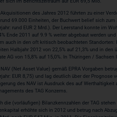
ief sich im Berichtszeitraum auf EUR 69,5 Mio.
 Akquisitionen des Jahres 2012 führten zu einer Ve
 rund 69.000 Einheiten, der Buchwert belief sich zum
rjahr: rund EUR 2 Mrd.). Der Leerstand konnte im Woh
4% Ende 2011 auf 9.9 % weiter abgebaut werden und r
em auch in den oft kritisch beobachteten Standorten: I
iten Halbjahr 2012 von 22,5% auf 21,3% und in den 
ate AG von 15,8% auf 15,0%. In Thüringen / Sachsen li
 NAV (Net Asset Value) gemäß EPRA Vorgaben betrug
rjahr: EUR 8,75) und lag deutlich über der Prognose v
igerung des NAV ist Ausdruck des auf Werthaltigkeit 
agements des TAG Konzerns.
h die (vorläufigen) Bilanzkennzahlen der TAG stehen 
enkapital erhöhte sich in 2012 und betrug nach Abzu