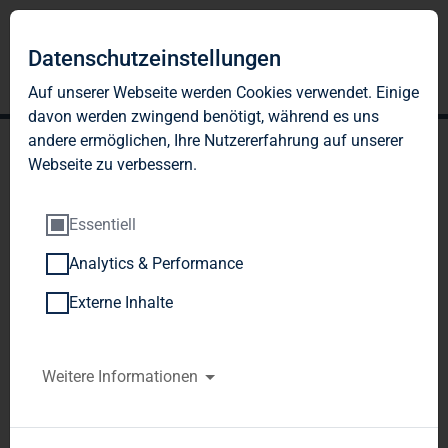
Datenschutzeinstellungen
Auf unserer Webseite werden Cookies verwendet. Einige
davon werden zwingend benötigt, während es uns
andere ermöglichen, Ihre Nutzererfahrung auf unserer
Webseite zu verbessern.
Essentiell
Analytics & Performance
TAG Immobilien AG
Externe Inhalte
übertrifft die FFO-
Prognose für 2018 und
Weitere Informationen
erhöht die Dividende
DGAP-News: TAG Immobilien AG /