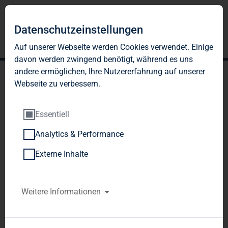
Datenschutzeinstellungen
Auf unserer Webseite werden Cookies verwendet. Einige
davon werden zwingend benötigt, während es uns
andere ermöglichen, Ihre Nutzererfahrung auf unserer
Webseite zu verbessern.
Essentiell
Analytics & Performance
TAG Immobilien AG
Externe Inhalte
veräußert
Gewerbeimmobilienportfol
Weitere Informationen
io an einen Fonds von
Apollo Global Management