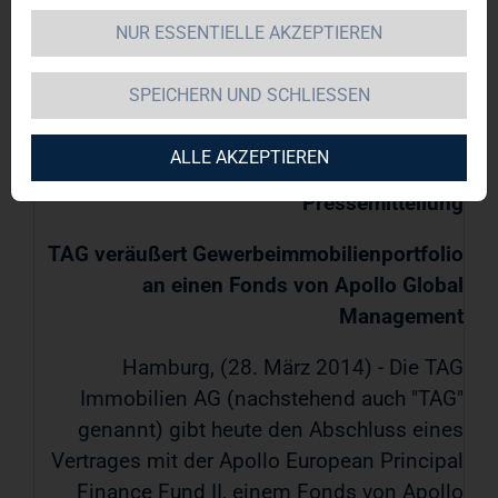
NUR ESSENTIELLE AKZEPTIEREN
TAG Immobilien AG / Schlagwort(e): Verkauf
SPEICHERN UND SCHLIESSEN
28.03.2014 / 18:55
ALLE AKZEPTIEREN
Pressemitteilung
TAG veräußert Gewerbeimmobilienportfolio
an einen Fonds von Apollo Global
Management
Hamburg, (28. März 2014) - Die TAG
Immobilien AG (nachstehend auch "TAG"
genannt) gibt heute den Abschluss eines
Vertrages mit der Apollo European Principal
Finance Fund II, einem Fonds von Apollo