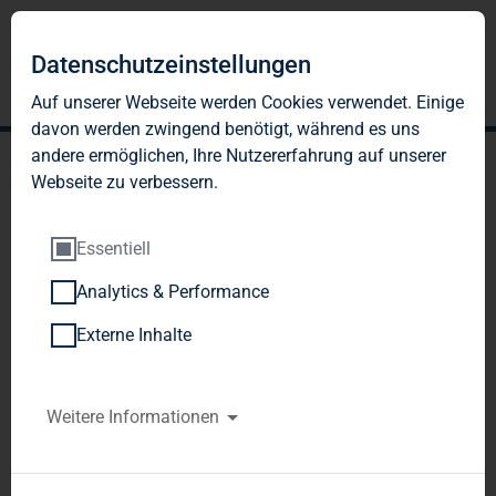
Datenschutzeinstellungen
Auf unserer Webseite werden Cookies verwendet. Einige
davon werden zwingend benötigt, während es uns
andere ermöglichen, Ihre Nutzererfahrung auf unserer
Webseite zu verbessern.
Essentiell
Analytics & Performance
TAG Tegernsee
Externe Inhalte
Immobilien- und
Beteiligungs-AG:
Weitere Informationen
TAG Tegernsee Immobilien u. Beteiligungs AG / 
Vorläufiges Ergebnis
Veröffentlichung einer 