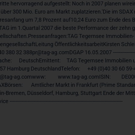
ritte hervorragend aufgestellt: Noch in 2007 planen wire
 über 300 Mio. Euro am Markt zuplatzieren.'Die im SDAX no
resanfang um 7,8 Prozent auf10,24 Euro zum Ende des Be
 TAG im 1.Quartal 2007 die beste Performance der zehn 
ellschaften.Presseanfragen:TAG Tegernsee Immobilien- u
iengesellschaftLeitung ÖffentlichkeitsarbeitKirsten Schle
40 380 32 388pr@tag-ag.comDGAP 16.05.2007 ----------------------------
che:      DeutschEmittent:     TAG Tegernsee Immobilien u. Beteiligu
7 Hamburg DeutschlandTelefon:      +49 (0)40 30 60 59-40Fax: 
@tag-ag.comwww:          www.tag-ag.comISIN:         DE00083
Börsen:       Amtlicher Markt in Frankfurt (Prime Standard), 
in-Bremen, Düsseldorf, Hamburg, Stuttgart Ende der Mitteilung 
ce ---------------------------------------------------------------------------