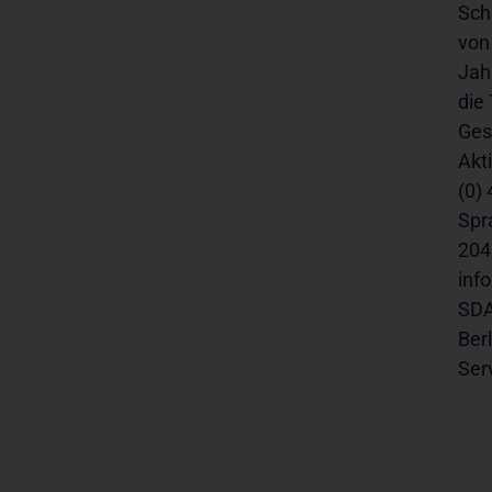
Sch
von
Jah
die
Ges
Akt
(0) 
Spra
2045
info
SDAX
Berl
Servi