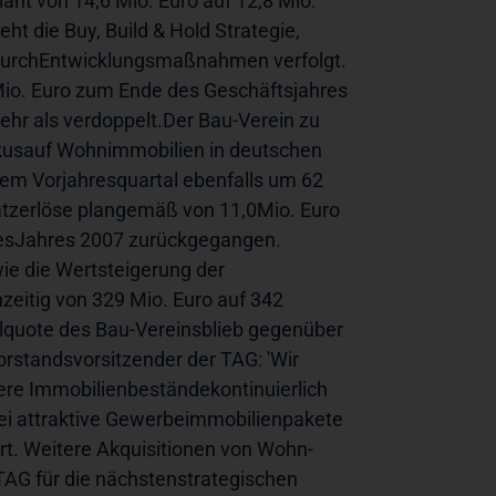
nt von 14,6 Mio. Euro auf 12,8 Mio. 
 die Buy, Build & Hold Strategie, 
 durchEntwicklungsmaßnahmen verfolgt. 
Mio. Euro zum Ende des Geschäftsjahres 
hr als verdoppelt.Der Bau-Verein zu 
usauf Wohnimmobilien in deutschen 
em Vorjahresquartal ebenfalls um 62 
atzerlöse plangemäß von 11,0Mio. Euro 
 desJahres 2007 zurückgegangen. 
e die Wertsteigerung der 
eitig von 329 Mio. Euro auf 342 
lquote des Bau-Vereinsblieb gegenüber 
rstandsvorsitzender der TAG: 'Wir 
re Immobilienbeständekontinuierlich 
wei attraktive Gewerbeimmobilienpakete 
t. Weitere Akquisitionen von Wohn- 
TAG für die nächstenstrategischen 