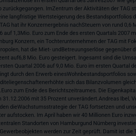
 Umsatzerlöse im ersten Quartal des Jahres2007 wie gepla
o zurückgegangen. ImZentrum der Aktivitäten der TAG steht
eine langfristige Wertsteigerung des Bestandsportfolios
 TAG hat ihr Konzernergebnis nachSteuern von rund 0,6 
6 auf 1,3Mio. Euro zum Ende des ersten Quartals 2007 me
burg Konzern, ein Tochterunternehmen der TAG mit Fok
ropolen, hat die Miet- undBetreuungserlöse gegenüber d
zent auf6,8 Mio. Euro gesteigert. Ingesamt sind die Ums
ersten Quartal 2006 auf 9,0 Mio. Euro im ersten Quartal
ingt durch den Erwerb einesWohnbestandsportfolios sowi
diteliegenschaftenerhöhte sich das Bilanzvolumen gleichz
.Euro zum Ende des Berichtszeitraumes. Die Eigenkapita
 31.12.2006 mit 35 Prozent unverändert.Andreas Ibel, Vo
den dieWachstumsstrategie der TAG fortsetzen und unse
ter aufstocken. Im April haben wir 40 Millionen Euro inz
zentralen Standorten von Hamburgund Nürnberg investier
Gewerbeobjekten werden zur Zeit geprüft. Damit ist die 