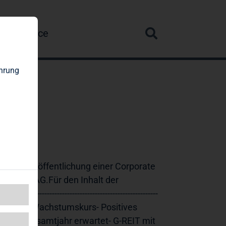
re
Service
ahrung
gebnis
Veröffentlichung einer Corporate 
yStory AG.Für den Inhalt der 
--------------------------------------------------
ter auf Wachstumskurs- Positives 
ro im Gesamtjahr erwartet- G-REIT mit 