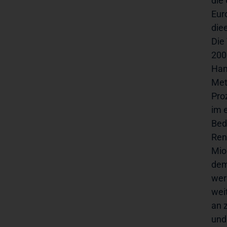
die
Eur
die
Die
200
Ham
Met
Pro
im 
Bed
Ren
Mio
dem
wer
wei
an 
und