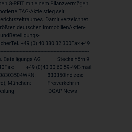
inen G-REIT mit einem Bilanzvermögen 
tierte TAG-Aktie stieg seit 
richtszeitraumes. Damit verzeichnet 
größten deutschen ImmobilienAktien-
ndBeteiligungs- 
icherTel. +49 (0) 40 380 32 300Fax +49 
----------------------------------------------- 
ngs AG              Steckelhörn 9              
         +49 (0)40 30 60 59-49E-mail:       
03504WKN:          830350Indizes:      
München;              Freiverkehr in 
                            DGAP News-