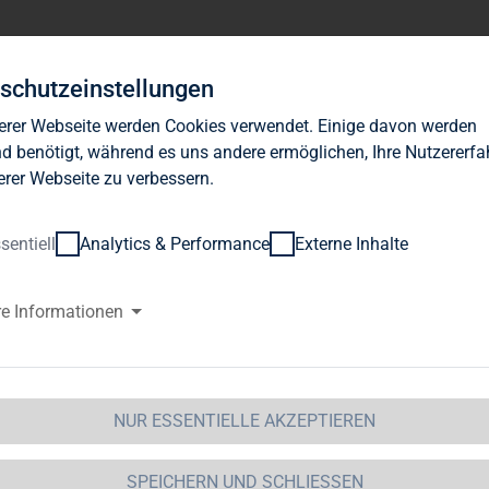
Investor Relations
News
Nachhaltigkeit
Karrie
schutzeinstellungen
erer Webseite werden Cookies verwendet. Einige davon werden
d benötigt, während es uns andere ermöglichen, Ihre Nutzererf
erer Webseite zu verbessern.
sentiell
Analytics & Performance
Externe Inhalte
AG weiter auf Wachstumskurs
re Informationen
 Tegernsee Immobilien u. Beteiligungs AG / Quartalser
s, übermittelt durch die DGAP - einUnternehmen der Equit
eilung ist der Emittent / Herausgeber verantwortlich.-------------------
NUR ESSENTIELLE AKZEPTIEREN
---PRESSEMITTEILUNGBericht zum 1. Quartal 2007TAG wei
zernergebnis im 1. Quartal 2007- EBT von rund 30 Mio. Eu
SPEICHERN UND SCHLIESSEN