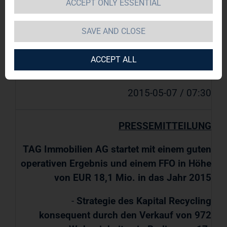
ACCEPT ONLY ESSENTIAL
2015
SAVE AND CLOSE
TAG Immobilien AG / Schlagwort(e):
ACCEPT ALL
Quartalsergebnis
2015-05-07 / 07:30
PRESSEMITTEILUNG
TAG Immobilien AG startet mit einem guten
operativen Ergebnis und einem FFO in Höhe
von EUR 18,1 Mio. in das Jahr 2015
-
Strategie des Kapital Recycling
konsequent durch den Verkauf von 972