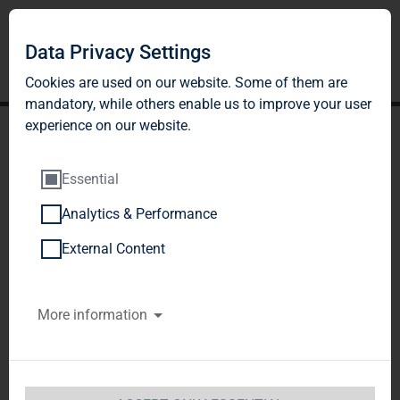
Data Privacy Settings
Cookies are used on our website. Some of them are
mandatory, while others enable us to improve your user
experience on our website.
Essential
Analytics & Performance
TAG Immobilien AG startet
External Content
mit einem guten
More information
operativen Ergebnis und
einem FFO in Höhe von
EUR 18,1 Mio. in das Jahr