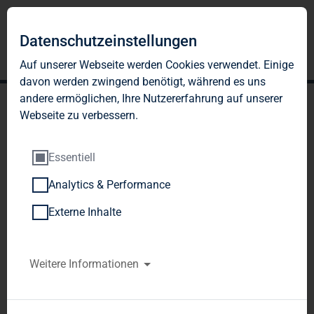
Datenschutzeinstellungen
Auf unserer Webseite werden Cookies verwendet. Einige
davon werden zwingend benötigt, während es uns
andere ermöglichen, Ihre Nutzererfahrung auf unserer
Webseite zu verbessern.
Essentiell
Analytics & Performance
TAG Immobilien AG begibt
Externe Inhalte
Angebot von
Unternehmensanleihen in
Weitere Informationen
Höhe von bis zu EUR 200
Mio.