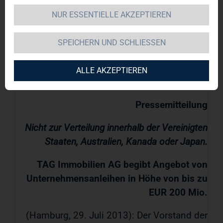
NUR ESSENTIELLE AKZEPTIEREN
TAG Immobilien AG / Schlagwort(e):
SPEICHERN UND SCHLIESSEN
Anleiheemission
ALLE AKZEPTIEREN
29.07.2013 / 08:55
Pressemitteilung
Nicht zur Verteilung innerhalb der Vereinigten
Staaten, Australien, Kanada oder Japan.
TAG Immobilien AG begibt Angebot von
Unternehmensanleihen in Höhe von bis zu
EUR 200 Mio.
(Hamburg, 29. Juli 2013): Der Vorstand der