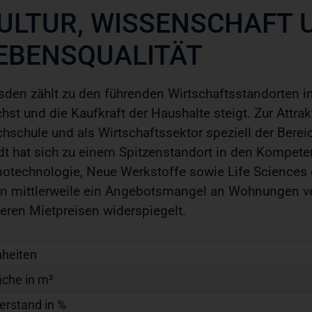
ULTUR, WISSENSCHAFT 
EBENSQUALITÄT
sden zählt zu den führenden Wirtschaftsstandorten i
hst und die Kaufkraft der
Haushalte steigt. Zur Attrak
hschule und als Wirtschaftssektor speziell der Bere
dt hat sich zu einem Spitzenstandort in den Kompete
otechnologie, Neue Werkstoffe sowie Life Sciences 
n mittlerweile ein Ange
botsmangel an Wohnungen ver
eren Mietpreisen widerspiegelt.
nheiten
äche in m²
erstand in %