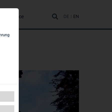
re
Service
DE
EN
ahrung