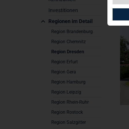
Investitionen
Regionen im Detail
Region Brandenburg
Region Chemnitz
Region Dresden
Region Erfurt
Region Gera
Region Hamburg
Region Leipzig
Region Rhein-Ruhr
Region Rostock
Region Salzgitter