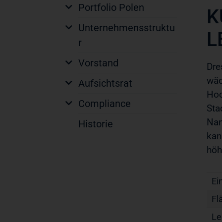
Portfolio Polen
K
Unternehmensstruktu
L
r
Vorstand
Dre
wäc
Aufsichtsrat
Hoc
Compliance
Sta
Nan
Historie
kan
höh
Ei
Fl
Le