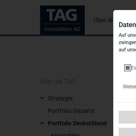
Über die TAG
Daten
Auf uns
zwingen
auf uns
Es
Über die TAG
Weite
Strategie
Portfolio Gesamt
Portfolio Deutschland
Kennzahlen